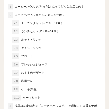
やわうどん
肉吸い
蕎麦
信州そば
1
コーヒーハウス 久(きゅう)さんってどんなお店なの？
つけ蕎麦
立ち食い蕎麦
サラダ
パスタ
2
コーヒーハウス 久さんのメニューは？
チーズ
ナポリタン
焼きそば
皿うどん
2.1
モーニングセット(7:30〜11:00)
ちゃんぽん
パッタイ
ジャージャー麺
洋食
2.2
ランチセット(11:00〜14:00)
オムライス
エビフライ
アジフライ
カキフライ
ラザニア
ガレット
肉
焼肉
2.3
ホットドリンク
ホルモン
ラム肉
ステーキ
ハンバーグ
2.4
アイスドリンク
しゃぶしゃぶ
唐揚げ
チキン南蛮
生姜焼き
2.5
フロート
牛かつ
とんかつ
味噌かつ
トンテキ
2.6
フレッシュジュース
焼きとん
とりかつ
メンチカツ
焼き鳥
2.7
おすすめデザート
牛タン
くじら
餃子
魚
さんま
2.8
和風甘味
牡蠣
かつお節
ふかひれ
定食
米
2.9
ケーキ(単品)
丼物
海鮮丼
天丼
かつ丼
親子丼
2.10
豚丼
ケーキセット
鰻丼
ローストビーフ丼
えびめし
チャーハン
リゾット
レバニラ
中華粥
3
浅草橋の老舗喫茶「コーヒーハウス 久」で昭和レトロ香るナポリ