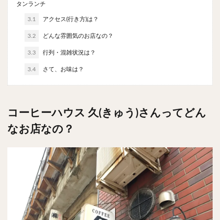
タンランチ
チキンライス
肉骨茶
魯肉飯
麻婆豆腐
3.1
アクセス(行き方)は？
スンドゥブ
サムゲタン
コムタン
3.2
ソルロンタン
どんな雰囲気のお店なの？
ダルバート
ビリヤニ
ミールス
たこ焼き
お好み焼き
広島焼き
パン
3.3
行列・混雑状況は？
ハンバーガー
ピザ
ホットドッグ
3.4
さて、お味は？
サンドイッチ
フルーツサンド
タマゴサンド
ケーキ
パンケーキ
アイス
プリン
パフェ
たい焼き
豆花
バインミー
コーヒーハウス 久(きゅう)さんってどん
アボカド
とろろ
フォー
ナシゴレン
なお店なの？
パエリア
カフェ
喫茶店
珈琲
紅茶
お茶
タピオカ
チーズティー
フルーツティー
スムージー
ワイン
レモンサワー
ワンコイン
バイキング
食べ放題
ビストロ
京料理
沖縄料理
北京料理
広東料理
タイ料理
フレンチ
メキシカン
閉店