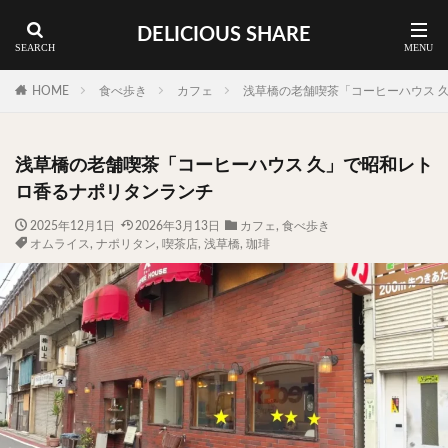
DELICIOUS SHARE
蕎麦
ラーメン
渋谷 ランチ
カレー
神谷町 ランチ
HOME
食べ歩き
カフェ
浅草橋の老舗喫茶「コーヒーハウス 
料理ジャンルから探す
浅草橋の老舗喫茶「コーヒーハウス 久」で昭和レト
エリア・料理から探す
ロ香るナポリタンランチ
カツサンド
タマゴ
三軒茶屋
上野
2025年12月1日
2026年3月13日
カフェ
,
食べ歩き
オムライス
,
ナポリタン
,
喫茶店
,
浅草橋
,
珈琲
下北沢
中目黒
中野
五反田
人形町
代々木上原
代官山
六本木
原宿
品川
四ツ谷
大井町
大崎
大森
学芸大学
広尾
御徒町
御成門
御茶ノ水
新宿
新橋
本郷三丁目
東京
武蔵小山
水道橋
池尻大橋
池袋
浅草
浅草橋
浜松町
渋谷
田町
白金高輪
祐天寺
神保町