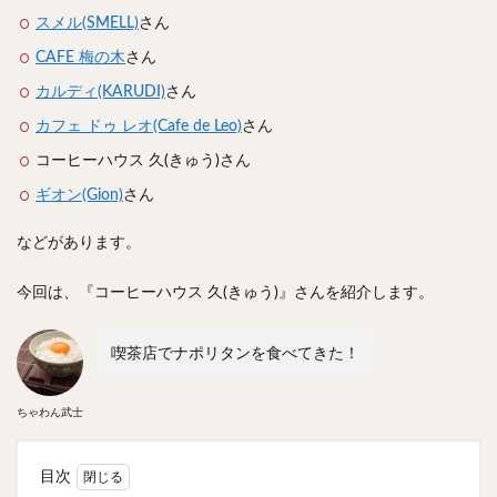
スープカレー
マッサマンカレー
ステーキカレー
スメル(SMELL)
さん
ナン
ハヤシライス
天ぷら
串揚げ
CAFE 梅の木
さん
ラーメン
中華そば
醤油ラーメン
支那そば
カルディ(KARUDI)
さん
塩ラーメン
味噌ラーメン
とんこつラーメン
カフェ ドゥ レオ(Cafe de Leo)
さん
魚介とんこつ
熊本ラーメン
家系ラーメン
コーヒーハウス 久(きゅう)さん
二郎系ラーメン
煮干しラーメン
鶏白湯ラーメン
ギオン(Gion)
さん
担々麺
生姜ラーメン
カレー担々麺
などがあります。
カレーラーメン
海老ラーメン
鯛ラーメン
辛いラーメン
台湾ラーメン
タンメン
今回は、『コーヒーハウス 久(きゅう)』さんを紹介します。
ワンタンメン
酸辣湯麺
麻婆麺
牛骨ラーメン
喜多方ラーメン
京都ラーメン
山形ラーメン
喫茶店でナポリタンを食べてきた！
トマトラーメン
沖縄そば
冷麺
そうめん
ビーフン
つけ麺
カレーつけ麺
油そば
ちゃわん武士
まぜそば
うどん
カレーうどん
かすうどん
目次
讃岐うどん
稲庭うどん
久留米うどん