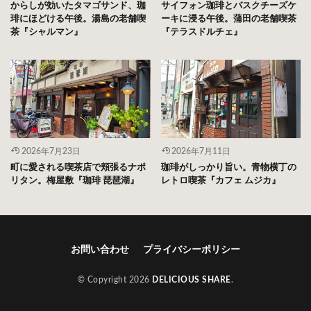
からしが効いたタマゴサンド、珈
サイフォン珈琲とバスクチーズケ
琲にほどける午後。湯島の老舗喫
ーキに浸る午後。蒲田の老舗喫茶
茶『シャルマン』
『テラスドルチェ』
2026年7月23日
2026年7月11日
町に愛される喫茶店で頬張るナポ
珈琲がしっかり旨い。青物横丁の
リタン。梅屋敷『珈琲 琵琶湖』
レトロ喫茶『カフェ ムジカ』
お問い合わせ
プライバシーポリシー
© Copyright 2026
DELICIOUS SHARE
.