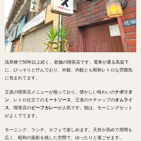
検索
浅草橋で50年以上続く、老舗の喫茶店です。電車が通る高架下
に、ひっそりと佇んでおり、外観、内観とも昭和レトロな雰囲気
に包まれてます。
王道の喫茶店メニューが揃っており、懐かしい味わいの
ナポリタ
ン
、レトロ仕立ての
ミートソース
、王道のケチャップの
オムライ
ス
、喫茶店の
ビーフカレー
が人気です。朝は、モーニングセット
がよくでてます。
モーニング、ランチ、カフェで楽しめます。天井が高めで席間も
広く、昭和の面影を残した空間で、ゆったりと過ごせます。