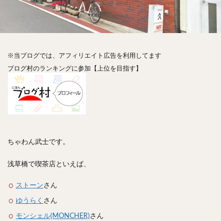
神楽坂
神田
神谷町
秋葉原
立ち食い
自由が丘
蒲田
虎ノ門
表参道
銀座
高円寺
高田馬場
麻布十番
代々木
目黒
恵比寿
赤坂
丼もの
抹茶
牛丼
※当ブログでは、アフィリエイト広告を利用してます
ロールキャベツ
フレンチトースト
おにぎり
ブログ村のランキングに参加【上位を目指す】
ビール
GHEE系カレー
スープ春雨
チョコレート
串かつ
水炊き
ビビンバ
クロワッサン
スイーツ
鴨肉
テイクアウト
デリバリー
ラーメンまとめ
焼肉まとめ
ランチ
デカ盛り
立ち飲み
寿司
ちゃわん武士です。
回転寿司
バラチラシ
いなり
豚汁
浅草橋で喫茶店といえば、
明太子
焼売
小籠包
煮込み
うなぎ
鯖の味噌煮
おでん
もつ鍋
ちゃんこ鍋
ストーン
さん
カレー
カレーライス
キーマカレー
ゆうらく
さん
グリーンカレー
ドライカレー
カツカレー
モンシェル(MONCHER)
さん