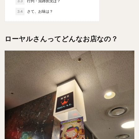
3.3
行列・混雑状況は？
チキンライス
肉骨茶
魯肉飯
麻婆豆腐
3.4
さて、お味は？
スンドゥブ
サムゲタン
コムタン
ソルロンタン
ダルバート
ビリヤニ
ミールス
たこ焼き
お好み焼き
広島焼き
パン
ローヤルさんってどんなお店なの？
ハンバーガー
ピザ
ホットドッグ
サンドイッチ
フルーツサンド
タマゴサンド
ケーキ
パンケーキ
アイス
プリン
パフェ
たい焼き
豆花
バインミー
アボカド
とろろ
フォー
ナシゴレン
パエリア
カフェ
喫茶店
珈琲
紅茶
お茶
タピオカ
チーズティー
フルーツティー
スムージー
ワイン
レモンサワー
ワンコイン
バイキング
食べ放題
ビストロ
京料理
沖縄料理
北京料理
広東料理
タイ料理
フレンチ
メキシカン
閉店