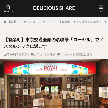
DELICIOUS SHARE
蕎麦
ラーメン
渋谷 ランチ
カレー
神谷町 ランチ
HOME
食べ歩き
カフェ
【有楽町】東京交通会館の名喫茶「ロ
料理ジャンルから探す
【有楽町】東京交通会館の名喫茶「ローヤル」でノ
エリア・料理から探す
スタルジックに過ごす
カツサンド
タマゴ
三軒茶屋
上野
2024年12月11日
カフェ
,
食べ歩き
パンケーキ
,
喫茶店
,
珈琲
下北沢
中目黒
中野
五反田
人形町
代々木上原
代官山
六本木
原宿
品川
四ツ谷
大井町
大崎
大森
学芸大学
広尾
御徒町
御成門
御茶ノ水
新宿
新橋
本郷三丁目
東京
武蔵小山
水道橋
池尻大橋
池袋
浅草
浅草橋
浜松町
渋谷
田町
白金高輪
祐天寺
神保町