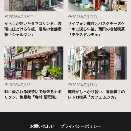
2026年7月30日
2026年7月27日
からしが効いたタマゴサンド、珈
サイフォン珈琲とバスクチーズケ
琲にほどける午後。湯島の老舗喫
ーキに浸る午後。蒲田の老舗喫茶
茶『シャルマン』
『テラスドルチェ』
2026年7月23日
2026年7月11日
町に愛される喫茶店で頬張るナポ
珈琲がしっかり旨い。青物横丁の
リタン。梅屋敷『珈琲 琵琶湖』
レトロ喫茶『カフェ ムジカ』
お問い合わせ
プライバシーポリシー