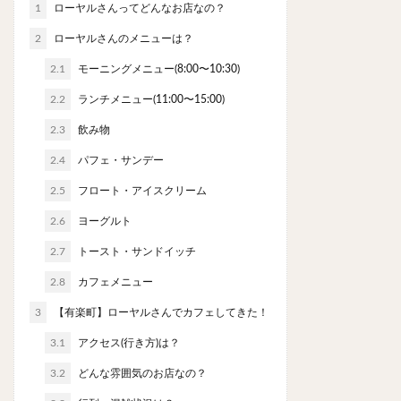
1
ローヤルさんってどんなお店なの？
やわうどん
肉吸い
蕎麦
信州そば
つけ蕎麦
立ち食い蕎麦
サラダ
パスタ
2
ローヤルさんのメニューは？
チーズ
ナポリタン
焼きそば
皿うどん
2.1
モーニングメニュー(8:00〜10:30)
ちゃんぽん
パッタイ
ジャージャー麺
洋食
2.2
ランチメニュー(11:00〜15:00)
オムライス
エビフライ
アジフライ
2.3
飲み物
カキフライ
ラザニア
ガレット
肉
焼肉
2.4
パフェ・サンデー
ホルモン
ラム肉
ステーキ
ハンバーグ
2.5
フロート・アイスクリーム
しゃぶしゃぶ
唐揚げ
チキン南蛮
生姜焼き
2.6
ヨーグルト
牛かつ
とんかつ
味噌かつ
トンテキ
2.7
焼きとん
トースト・サンドイッチ
とりかつ
メンチカツ
焼き鳥
牛タン
くじら
餃子
魚
さんま
2.8
カフェメニュー
牡蠣
かつお節
ふかひれ
定食
米
3
【有楽町】ローヤルさんでカフェしてきた！
丼物
海鮮丼
天丼
かつ丼
親子丼
3.1
アクセス(行き方)は？
豚丼
鰻丼
ローストビーフ丼
えびめし
3.2
どんな雰囲気のお店なの？
チャーハン
リゾット
レバニラ
中華粥