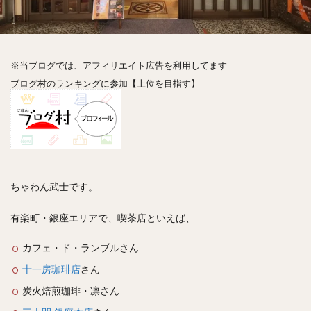
神楽坂
神田
神谷町
秋葉原
立ち食い
自由が丘
蒲田
虎ノ門
表参道
銀座
高円寺
高田馬場
麻布十番
代々木
目黒
※当ブログでは、アフィリエイト広告を利用してます
恵比寿
赤坂
丼もの
抹茶
牛丼
ブログ村のランキングに参加【上位を目指す】
ロールキャベツ
フレンチトースト
おにぎり
ビール
GHEE系カレー
スープ春雨
チョコレート
串かつ
水炊き
ビビンバ
クロワッサン
スイーツ
鴨肉
テイクアウト
デリバリー
ラーメンまとめ
焼肉まとめ
ちゃわん武士です。
ランチ
デカ盛り
立ち飲み
寿司
回転寿司
バラチラシ
いなり
豚汁
有楽町・銀座エリアで、喫茶店といえば、
明太子
焼売
小籠包
煮込み
うなぎ
カフェ・ド・ランブルさん
鯖の味噌煮
おでん
もつ鍋
ちゃんこ鍋
十一房珈琲店
さん
カレー
カレーライス
キーマカレー
炭火焙煎珈琲・凛さん
グリーンカレー
ドライカレー
カツカレー