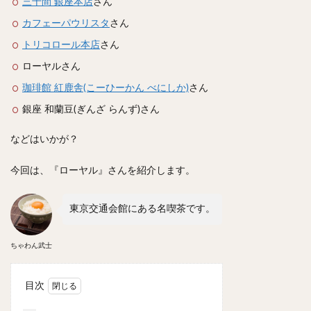
三十間 銀座本店
さん
スープカレー
マッサマンカレー
ステーキカレー
カフェーパウリスタ
さん
ナン
ハヤシライス
天ぷら
串揚げ
トリコロール本店
さん
ラーメン
中華そば
醤油ラーメン
支那そば
ローヤルさん
塩ラーメン
味噌ラーメン
とんこつラーメン
珈琲館 紅鹿舎(こーひーかん べにしか)
さん
魚介とんこつ
熊本ラーメン
家系ラーメン
銀座 和蘭豆(ぎんざ らんず)さん
二郎系ラーメン
煮干しラーメン
鶏白湯ラーメン
担々麺
生姜ラーメン
カレー担々麺
などはいかが？
カレーラーメン
海老ラーメン
鯛ラーメン
今回は、『ローヤル』さんを紹介します。
辛いラーメン
台湾ラーメン
タンメン
ワンタンメン
酸辣湯麺
麻婆麺
牛骨ラーメン
東京交通会館にある名喫茶です。
喜多方ラーメン
京都ラーメン
山形ラーメン
トマトラーメン
沖縄そば
冷麺
そうめん
ちゃわん武士
ビーフン
つけ麺
カレーつけ麺
油そば
まぜそば
うどん
カレーうどん
かすうどん
目次
讃岐うどん
稲庭うどん
久留米うどん