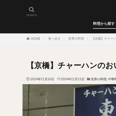
和食
洋食
カレー
ラーメン
うどん
蕎麦
肉料理
世界の料理
カフェ
エリア・料理から
カツサンド
代々木上原
料理から探す
広尾
御徒町
和食
洋食
カレー
ラーメン
うどん
蕎麦
肉料理
世界の料理
カフェ
水道橋
池尻
食べ歩き
世界の料理
【京橋】チャー
HOME
神保町
神楽
表参道
銀座
抹茶
牛丼
【京橋】チャーハンのお
スープ春雨
テイクアウト
2024年11月26日
2024年12月12日
世界の料理
,
中華
寿司
回転寿
うなぎ
鯖の
グリーンカレー
ナン
ハヤシ
塩ラーメン