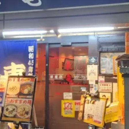
煮干しラーメン
鶏白湯ラーメン
担々麺
生姜ラーメン
カ
海老ラーメン
鯛ラーメン
辛いラーメン
台湾ラーメン
タ
酸辣湯麺
麻婆麺
牛骨ラーメン
喜多方ラーメン
京都ラーメ
トマトラーメン
沖縄そば
冷麺
そうめん
ビーフン
つ
油そば
まぜそば
うどん
カレーうどん
かすうどん
讃
久留米うどん
やわうどん
肉吸い
蕎麦
信州そば
つけ蕎
タ
チーズ
ナポリタン
焼きそば
皿うどん
ちゃんぽん
洋食
オムライス
エビフライ
アジフライ
カキフライ
焼肉
ホルモン
ラム肉
ステーキ
ハンバーグ
しゃ
生姜焼き
牛かつ
とんかつ
味噌かつ
トンテキ
焼きとん
焼き鳥
牛タン
くじら
餃子
魚
さんま
牡蠣
食
米
丼物
海鮮丼
天丼
かつ丼
親子丼
豚丼
えびめし
チャーハン
リゾット
レバニラ
中華粥
飯
麻婆豆腐
スンドゥブ
サムゲタン
コムタン
ソルロン
ールス
たこ焼き
お好み焼き
広島焼き
パン
ハンバーガ