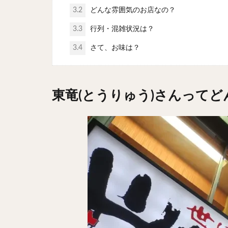
3.2
どんな雰囲気のお店なの？
3.3
行列・混雑状況は？
3.4
さて、お味は？
東竜(とうりゅう)さんって