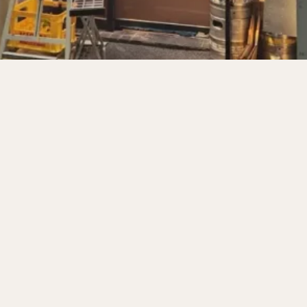
サンドイッチ
フルーツサンド
タマゴサンド
ケーキ
パンケ
ェ
たい焼き
豆花
バインミー
アボカド
とろろ
フ
フェ
喫茶店
珈琲
紅茶
お茶
タピオカ
チーズティ
スムージー
ワイン
レモンサワー
ワンコイン
バイキング
料理
沖縄料理
北京料理
広東料理
タイ料理
フレンチ
検索