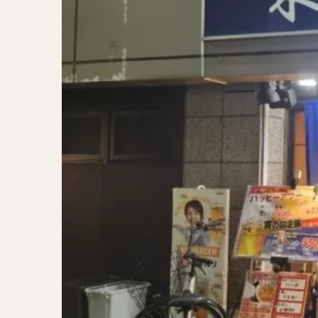
二郎系ラーメン
カレーラーメン
ワンタンメン
山形ラーメン
カレーつけ麺
稲庭うどん
サラダ
パス
ジャージャー麺
ガレット
肉
チキン南蛮
メンチカツ
ふかひれ
定
ローストビーフ丼
肉骨茶
魯肉
ビリヤニ
ミ