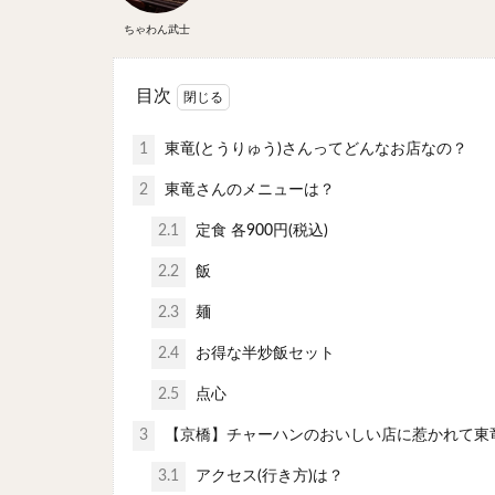
ちゃわん武士
目次
1
東竜(とうりゅう)さんってどんなお店なの？
2
東竜さんのメニューは？
2.1
定食 各900円(税込)
2.2
飯
2.3
麺
2.4
お得な半炒飯セット
2.5
点心
3
【京橋】チャーハンのおいしい店に惹かれて東
3.1
アクセス(行き方)は？