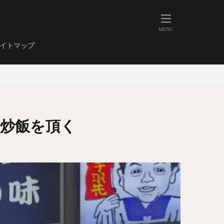
人形町
大森
学芸大学
イトマップ
武蔵小山
金高輪
祐天寺
虎ノ門
赤坂
丼もの
EE系カレー
炒飯を頂く
イーツ
鴨肉
立ち飲み
煮込み
キーマカレー
ステーキカレー
支那そば
家系ラーメン