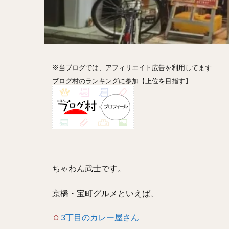
ホットドッグ
プリン
パフ
パエリア
カ
フルーツティー
※当ブログでは、アフィリエイト広告を利用してます
ビストロ
京
ブログ村のランキングに参加【上位を目指す】
閉店
ちゃわん武士です。
京橋・宝町グルメといえば、
3丁目のカレー屋さん