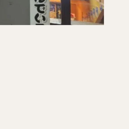
ーキ
アイス
ォー
ナシゴレン
ー
食べ放題
メキシカン