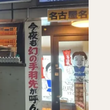
レー担々麺
ンメン
ン
け麺
岐うどん
麦
立ち食い蕎麦
パッタイ
ラザニア
ぶしゃぶ
唐揚げ
とりかつ
かつお節
鰻丼
チキンライス
タン
ダルバート
ー
ピザ