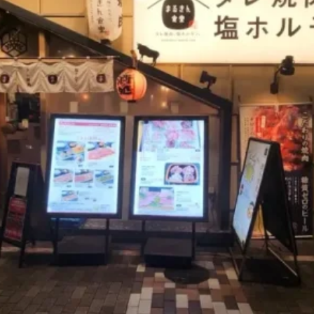
煮干しラーメン
鶏白湯ラーメン
担々麺
生姜ラーメン
カ
海老ラーメン
鯛ラーメン
辛いラーメン
台湾ラーメン
タ
酸辣湯麺
麻婆麺
牛骨ラーメン
喜多方ラーメン
京都ラーメ
トマトラーメン
沖縄そば
冷麺
そうめん
ビーフン
つ
油そば
まぜそば
うどん
カレーうどん
かすうどん
讃
久留米うどん
やわうどん
肉吸い
蕎麦
信州そば
つけ蕎
タ
チーズ
ナポリタン
焼きそば
皿うどん
ちゃんぽん
洋食
オムライス
エビフライ
アジフライ
カキフライ
焼肉
ホルモン
ラム肉
ステーキ
ハンバーグ
しゃ
生姜焼き
牛かつ
とんかつ
味噌かつ
トンテキ
焼きとん
焼き鳥
牛タン
くじら
餃子
魚
さんま
牡蠣
食
米
丼物
海鮮丼
天丼
かつ丼
親子丼
豚丼
えびめし
チャーハン
リゾット
レバニラ
中華粥
飯
麻婆豆腐
スンドゥブ
サムゲタン
コムタン
ソルロン
ールス
たこ焼き
お好み焼き
広島焼き
パン
ハンバーガ