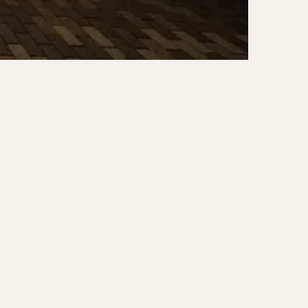
ーキ
アイス
ォー
ナシゴレン
ー
食べ放題
メキシカン