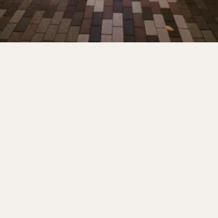
サンドイッチ
フルーツサンド
タマゴサンド
ケーキ
パンケ
ェ
たい焼き
豆花
バインミー
アボカド
とろろ
フ
フェ
喫茶店
珈琲
紅茶
お茶
タピオカ
チーズティ
スムージー
ワイン
レモンサワー
ワンコイン
バイキング
料理
沖縄料理
北京料理
広東料理
タイ料理
フレンチ
検索