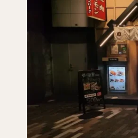
二郎系ラーメン
カレーラーメン
ワンタンメン
山形ラーメン
カレーつけ麺
稲庭うどん
サラダ
パス
ジャージャー麺
ガレット
肉
チキン南蛮
メンチカツ
ふかひれ
定
ローストビーフ丼
肉骨茶
魯肉
ビリヤニ
ミ