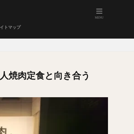
人形町
大森
学芸大学
イトマップ
武蔵小山
金高輪
祐天寺
虎ノ門
赤坂
丼もの
EE系カレー
人焼肉定食と向き合う
イーツ
鴨肉
立ち飲み
煮込み
キーマカレー
ステーキカレー
支那そば
家系ラーメン