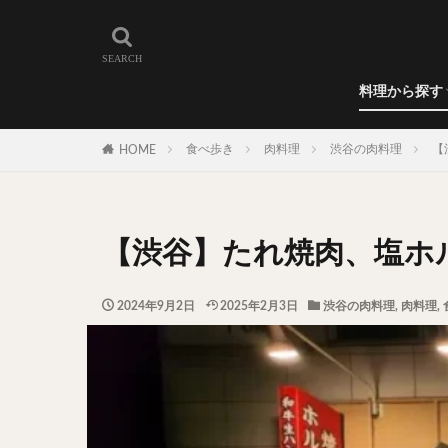
和食
洋食
カレー
ラーメン
うどん
蕎麦
肉料理
世界の料理
カフェ
エリア・料理から
カツサンド
代々木上原
料理から探す
広尾
御徒町
和食
洋食
カレー
ラーメン
うどん
蕎麦
肉料理
世界の料理
カフェ
水道橋
池尻
食べ歩き
肉料理
渋谷の肉料理
【
HOME
神保町
神楽
表参道
銀座
抹茶
牛丼
【渋谷】たれ焼肉、塩ホ
スープ春雨
テイクアウト
2024年9月2日
2025年2月3日
渋谷の肉料理
,
肉料理
,
寿司
回転寿
うなぎ
鯖の
グリーンカレー
ナン
ハヤシ
塩ラーメン