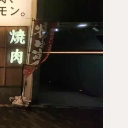
レー担々麺
ンメン
ン
け麺
岐うどん
麦
立ち食い蕎麦
パッタイ
ラザニア
ぶしゃぶ
唐揚げ
とりかつ
かつお節
鰻丼
チキンライス
タン
ダルバート
ー
ピザ