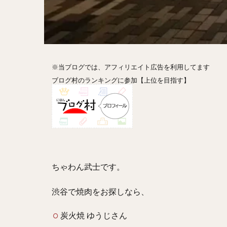
ホットドッグ
プリン
パフ
パエリア
カ
フルーツティー
※当ブログでは、アフィリエイト広告を利用してます
ビストロ
京
ブログ村のランキングに参加【上位を目指す】
閉店
ちゃわん武士です。
渋谷で焼肉をお探しなら、
炭火焼 ゆうじさん