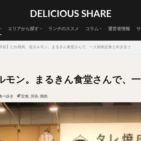
渋谷グルメ
新宿グルメ
代々木グルメ
三軒茶屋グルメ
恵比寿グルメ
中目黒グルメ
広尾グルメ
麻布十番グルメ
目黒グルメ
五反田グルメ
赤坂グルメ
神保町グルメ
新橋グルメ
銀座グルメ
神田グルメ
秋葉原グルメ
御徒町グルメ
上野グルメ
食べ歩き道
探す
DELICIOUS SHARE
タマゴ
三軒茶屋
上野
下北沢
中目黒
中野
五反田
代官山
六本木
原宿
品川
四ツ谷
大井町
大崎
エリアから探す
ランチのススメ
コラム
運営者情報
サ
御成門
御茶ノ水
新宿
新橋
本郷三丁目
東京
渋谷グルメ
新宿グルメ
代々木グルメ
三軒茶屋グルメ
恵比寿グルメ
中目黒グルメ
広尾グルメ
麻布十番グルメ
目黒グルメ
五反田グルメ
赤坂グルメ
神保町グルメ
新橋グルメ
銀座グルメ
神田グルメ
秋葉原グルメ
御徒町グルメ
上野グルメ
食べ歩き道
大橋
池袋
浅草
浅草橋
浜松町
渋谷
田町
白
渋谷】たれ焼肉、塩ホルモン。まるきん食堂さんで、一人焼肉定食と向き合う
坂
神田
神谷町
秋葉原
立ち食い
自由が丘
蒲田
高円寺
高田馬場
麻布十番
代々木
目黒
恵比寿
ロールキャベツ
フレンチトースト
おにぎり
ビール
GH
ルモン。まるきん食堂さんで、一
チョコレート
串かつ
水炊き
ビビンバ
クロワッサン
ス
デリバリー
ラーメンまとめ
焼肉まとめ
ランチ
デカ盛り
食べ歩き
定食
,
渋谷
,
焼肉
司
バラチラシ
いなり
豚汁
明太子
焼売
小籠包
味噌煮
おでん
もつ鍋
ちゃんこ鍋
カレー
カレーライス
ドライカレー
カツカレー
スープカレー
マッサマンカレー
ライス
天ぷら
串揚げ
ラーメン
中華そば
醤油ラーメン
味噌ラーメン
とんこつラーメン
魚介とんこつ
熊本ラーメン