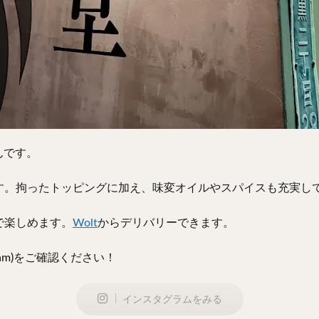
んです。
す。拘ったトッピングに加え、味変オイルやスパイスも充実し
で楽しめます。
Wolt
からデリバリーできます。
ram)をご確認ください！
インスタグラムをみる