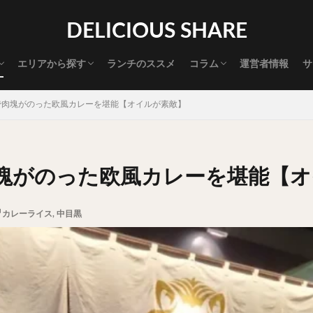
渋谷グルメ
新宿グルメ
代々木グルメ
三軒茶屋グルメ
恵比寿グルメ
中目黒グルメ
広尾グルメ
麻布十番グルメ
目黒グルメ
五反田グルメ
赤坂グルメ
神保町グルメ
新橋グルメ
銀座グルメ
神田グルメ
秋葉原グルメ
御徒町グルメ
上野グルメ
食べ歩き道
探す
DELICIOUS SHARE
タマゴ
三軒茶屋
上野
下北沢
中目黒
中野
五反田
代官山
六本木
原宿
品川
四ツ谷
大井町
大崎
エリアから探す
ランチのススメ
コラム
運営者情報
サ
御成門
御茶ノ水
新宿
新橋
本郷三丁目
東京
渋谷グルメ
新宿グルメ
代々木グルメ
三軒茶屋グルメ
恵比寿グルメ
中目黒グルメ
広尾グルメ
麻布十番グルメ
目黒グルメ
五反田グルメ
赤坂グルメ
神保町グルメ
新橋グルメ
銀座グルメ
神田グルメ
秋葉原グルメ
御徒町グルメ
上野グルメ
食べ歩き道
大橋
池袋
浅草
浅草橋
浜松町
渋谷
田町
白
で肉塊がのった欧風カレーを堪能【オイルが素敵】
坂
神田
神谷町
秋葉原
立ち食い
自由が丘
蒲田
高円寺
高田馬場
麻布十番
代々木
目黒
恵比寿
ロールキャベツ
フレンチトースト
おにぎり
ビール
GH
塊がのった欧風カレーを堪能【オ
チョコレート
串かつ
水炊き
ビビンバ
クロワッサン
ス
デリバリー
ラーメンまとめ
焼肉まとめ
ランチ
デカ盛り
カレーライス
,
中目黒
司
バラチラシ
いなり
豚汁
明太子
焼売
小籠包
味噌煮
おでん
もつ鍋
ちゃんこ鍋
カレー
カレーライス
ドライカレー
カツカレー
スープカレー
マッサマンカレー
ライス
天ぷら
串揚げ
ラーメン
中華そば
醤油ラーメン
味噌ラーメン
とんこつラーメン
魚介とんこつ
熊本ラーメン