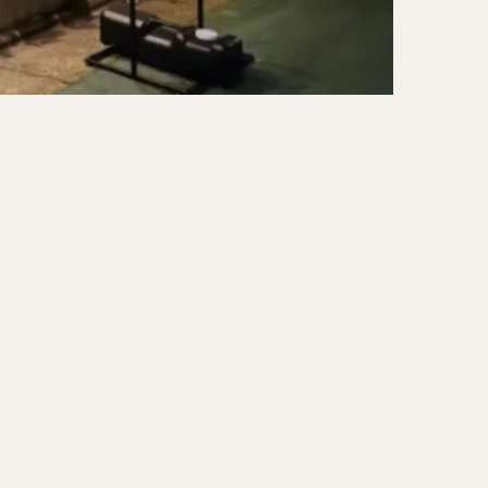
ーキ
アイス
ォー
ナシゴレン
ー
食べ放題
メキシカン