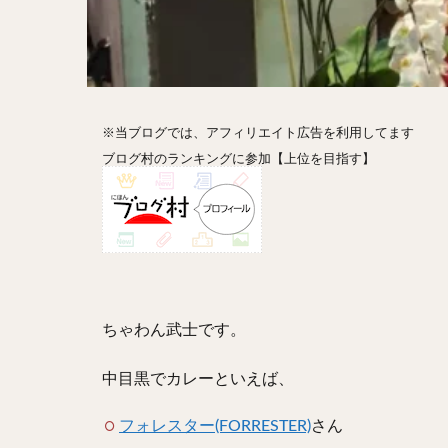
ホットドッグ
プリン
パフ
パエリア
カ
フルーツティー
※当ブログでは、アフィリエイト広告を利用してます
ビストロ
京
ブログ村のランキングに参加【上位を目指す】
閉店
ちゃわん武士です。
中目黒でカレーといえば、
フォレスター(FORRESTER)
さん