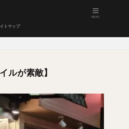
人形町
大森
学芸大学
イトマップ
武蔵小山
金高輪
祐天寺
虎ノ門
赤坂
丼もの
EE系カレー
イルが素敵】
イーツ
鴨肉
立ち飲み
煮込み
キーマカレー
ステーキカレー
支那そば
家系ラーメン