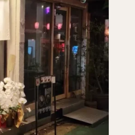
レー担々麺
ンメン
ン
け麺
岐うどん
麦
立ち食い蕎麦
パッタイ
ラザニア
ぶしゃぶ
唐揚げ
とりかつ
かつお節
鰻丼
チキンライス
タン
ダルバート
ー
ピザ