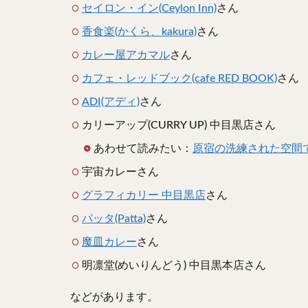
セイロン・イン(Ceylon Inn)
さん
香食楽(かくら、kakura)
さん
カレー屋アカマル
さん
カフェ・レッドブック(cafe RED BOOK)
さん
ADI(アディ)
さん
カリーアップ(CURRY UP) 中目黒店さん
あわせて読みたい：
原宿の洗練された空間
宇宙カレーさん
グラフィカリー 中目黒店
さん
パッタ(Patta)
さん
魔皿カレー
さん
明凛堂(めいりんどう) 中目黒本店さん
などがあります。