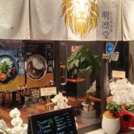
煮干しラーメン
鶏白湯ラーメン
担々麺
生姜ラーメン
カ
海老ラーメン
鯛ラーメン
辛いラーメン
台湾ラーメン
タ
酸辣湯麺
麻婆麺
牛骨ラーメン
喜多方ラーメン
京都ラーメ
トマトラーメン
沖縄そば
冷麺
そうめん
ビーフン
つ
油そば
まぜそば
うどん
カレーうどん
かすうどん
讃
久留米うどん
やわうどん
肉吸い
蕎麦
信州そば
つけ蕎
タ
チーズ
ナポリタン
焼きそば
皿うどん
ちゃんぽん
洋食
オムライス
エビフライ
アジフライ
カキフライ
焼肉
ホルモン
ラム肉
ステーキ
ハンバーグ
しゃ
生姜焼き
牛かつ
とんかつ
味噌かつ
トンテキ
焼きとん
焼き鳥
牛タン
くじら
餃子
魚
さんま
牡蠣
食
米
丼物
海鮮丼
天丼
かつ丼
親子丼
豚丼
えびめし
チャーハン
リゾット
レバニラ
中華粥
飯
麻婆豆腐
スンドゥブ
サムゲタン
コムタン
ソルロン
ールス
たこ焼き
お好み焼き
広島焼き
パン
ハンバーガ