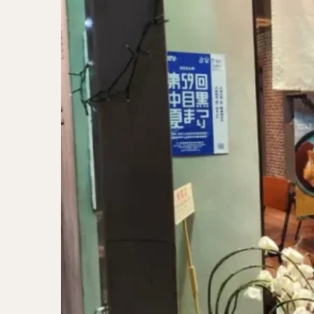
二郎系ラーメン
カレーラーメン
ワンタンメン
山形ラーメン
カレーつけ麺
稲庭うどん
サラダ
パス
ジャージャー麺
ガレット
肉
チキン南蛮
メンチカツ
ふかひれ
定
ローストビーフ丼
肉骨茶
魯肉
ビリヤニ
ミ