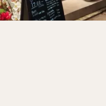
サンドイッチ
フルーツサンド
タマゴサンド
ケーキ
パンケ
ェ
たい焼き
豆花
バインミー
アボカド
とろろ
フ
フェ
喫茶店
珈琲
紅茶
お茶
タピオカ
チーズティ
スムージー
ワイン
レモンサワー
ワンコイン
バイキング
料理
沖縄料理
北京料理
広東料理
タイ料理
フレンチ
検索