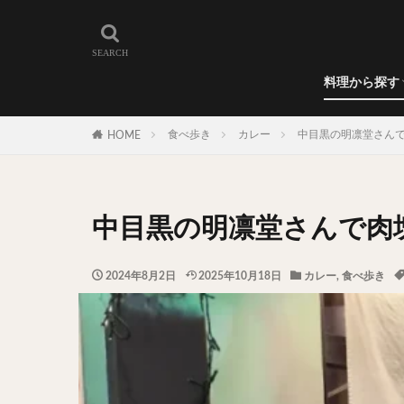
和食
洋食
カレー
ラーメン
うどん
蕎麦
肉料理
世界の料理
カフェ
エリア・料理から
カツサンド
代々木上原
料理から探す
広尾
御徒町
和食
洋食
カレー
ラーメン
うどん
蕎麦
肉料理
世界の料理
カフェ
水道橋
池尻
食べ歩き
カレー
中目黒の明凛堂さん
HOME
神保町
神楽
表参道
銀座
抹茶
牛丼
中目黒の明凛堂さんで肉
スープ春雨
テイクアウト
2024年8月2日
2025年10月18日
カレー
,
食べ歩き
寿司
回転寿
うなぎ
鯖の
グリーンカレー
ナン
ハヤシ
塩ラーメン