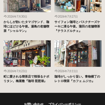
2026年7月30日
2026年7月27日
からしが効いたタマゴサンド、珈
サイフォン珈琲とバスクチーズケ
琲にほどける午後。湯島の老舗喫
ーキに浸る午後。蒲田の老舗喫茶
茶『シャルマン』
『テラスドルチェ』
2026年7月23日
2026年7月11日
町に愛される喫茶店で頬張るナポ
珈琲がしっかり旨い。青物横丁の
リタン。梅屋敷『珈琲 琵琶湖』
レトロ喫茶『カフェ ムジカ』
お問い合わせ
プライバシーポリシー