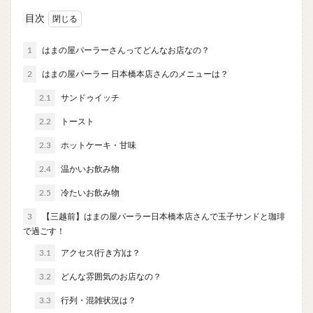
やわうどん
肉吸い
蕎麦
信州そば
目次
つけ蕎麦
立ち食い蕎麦
サラダ
パスタ
チーズ
ナポリタン
焼きそば
皿うどん
1
はまの屋パーラーさんってどんなお店なの？
ちゃんぽん
パッタイ
ジャージャー麺
洋食
2
はまの屋パーラー 日本橋本店さんのメニューは？
オムライス
エビフライ
アジフライ
2.1
サンドゥイッチ
カキフライ
ラザニア
ガレット
肉
焼肉
2.2
トースト
ホルモン
ラム肉
ステーキ
ハンバーグ
2.3
ホットケーキ・甘味
しゃぶしゃぶ
唐揚げ
チキン南蛮
生姜焼き
2.4
温かいお飲み物
牛かつ
とんかつ
味噌かつ
トンテキ
2.5
冷たいお飲み物
焼きとん
とりかつ
メンチカツ
焼き鳥
3
【三越前】はまの屋パーラー日本橋本店さんで玉子サンドと珈琲
牛タン
くじら
餃子
魚
さんま
で過ごす！
牡蠣
かつお節
ふかひれ
定食
米
3.1
アクセス(行き方)は？
丼物
海鮮丼
天丼
かつ丼
親子丼
3.2
どんな雰囲気のお店なの？
豚丼
鰻丼
ローストビーフ丼
えびめし
3.3
行列・混雑状況は？
チャーハン
リゾット
レバニラ
中華粥