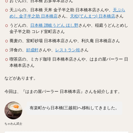
おでんの、日本橋 お多幸本店さん
スープカレー
マッサマンカレー
ステーキカレー
天ぷらの、日本橋 天丼 金子半之助 日本橋本店さんや、
天ぷら
ナン
ハヤシライス
天ぷら
串揚げ
めし 金子半之助 日本橋店
さん、
天松(てんまつ) 日本橋店
さん
ラーメン
中華そば
醤油ラーメン
支那そば
うどんの、
日本橋 讃岐うどん ほし野
さんや、稲庭うどんとめし
塩ラーメン
味噌ラーメン
とんこつラーメン
金子半之助 コレド室町店さん
魚介とんこつ
熊本ラーメン
家系ラーメン
蕎麦の、室町砂場 日本橋本店さんや、利久庵 日本橋店さん
二郎系ラーメン
煮干しラーメン
鶏白湯ラーメン
洋食の、
好成軒
さんや、
レストラン桂
さん
担々麺
生姜ラーメン
カレー担々麺
喫茶店の、ミカド珈琲 日本橋本店さんや、はまの屋パーラー 日
カレーラーメン
海老ラーメン
鯛ラーメン
本橋本店さん
辛いラーメン
台湾ラーメン
タンメン
などがあります。
ワンタンメン
酸辣湯麺
麻婆麺
牛骨ラーメン
今回は、『はまの屋パーラー 日本橋本店』さんを紹介します。
喜多方ラーメン
京都ラーメン
山形ラーメン
トマトラーメン
沖縄そば
冷麺
そうめん
有楽町から日本橋(三越前)へ移転してきました。
ビーフン
つけ麺
カレーつけ麺
油そば
まぜそば
うどん
カレーうどん
かすうどん
ちゃわん武士
讃岐うどん
稲庭うどん
久留米うどん