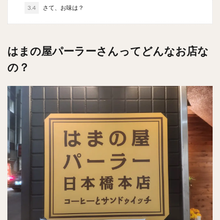
チキンライス
肉骨茶
魯肉飯
麻婆豆腐
3.4
さて、お味は？
スンドゥブ
サムゲタン
コムタン
ソルロンタン
ダルバート
ビリヤニ
ミールス
はまの屋パーラーさんってどんなお店な
たこ焼き
お好み焼き
広島焼き
パン
の？
ハンバーガー
ピザ
ホットドッグ
サンドイッチ
フルーツサンド
タマゴサンド
ケーキ
パンケーキ
アイス
プリン
パフェ
たい焼き
豆花
バインミー
アボカド
とろろ
フォー
ナシゴレン
パエリア
カフェ
喫茶店
珈琲
紅茶
お茶
タピオカ
チーズティー
フルーツティー
スムージー
ワイン
レモンサワー
ワンコイン
バイキング
食べ放題
ビストロ
京料理
沖縄料理
北京料理
広東料理
タイ料理
フレンチ
メキシカン
閉店