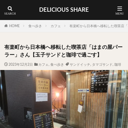
DELICIOUS SHARE
蕎麦
ラーメン
渋谷 ランチ
カレー
神谷町 ランチ
HOME
食べ歩き
カフェ
有楽町から日本橋へ移転した喫茶店「
料理ジャンルから探す
有楽町から日本橋へ移転した喫茶店「はまの屋パー
エリア・料理から探す
ラー」さん【玉子サンドと珈琲で過ごす】
カツサンド
タマゴ
三軒茶屋
上野
2023年12月2日
カフェ
,
食べ歩き
サンドイッチ
,
タマゴサンド
,
珈琲
下北沢
中目黒
中野
五反田
人形町
代々木上原
代官山
六本木
原宿
品川
四ツ谷
大井町
大崎
大森
学芸大学
広尾
御徒町
御成門
御茶ノ水
新宿
新橋
本郷三丁目
東京
武蔵小山
水道橋
池尻大橋
池袋
浅草
浅草橋
浜松町
渋谷
田町
白金高輪
祐天寺
神保町