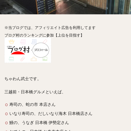
神楽坂
神田
神谷町
秋葉原
立ち食い
自由が丘
蒲田
虎ノ門
表参道
銀座
高円寺
高田馬場
麻布十番
代々木
目黒
※当ブログでは、アフィリエイト広告を利用してます
恵比寿
赤坂
丼もの
抹茶
牛丼
ブログ村のランキングに参加【上位を目指す】
ロールキャベツ
フレンチトースト
おにぎり
ビール
GHEE系カレー
スープ春雨
チョコレート
串かつ
水炊き
ビビンバ
クロワッサン
スイーツ
鴨肉
テイクアウト
デリバリー
ラーメンまとめ
焼肉まとめ
ちゃわん武士です。
ランチ
デカ盛り
立ち飲み
寿司
回転寿司
バラチラシ
いなり
豚汁
三越前・日本橋グルメといえば、
明太子
焼売
小籠包
煮込み
うなぎ
寿司の、蛇の市 本店さん
鯖の味噌煮
おでん
もつ鍋
ちゃんこ鍋
いなり寿司の、
だしいなり海木 日本橋店さん
カレー
カレーライス
キーマカレー
鰻の、うなぎ 日本橋 伊勢定さん
グリーンカレー
ドライカレー
カツカレー