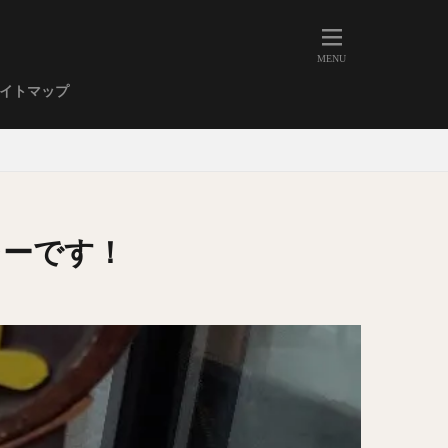
人形町
大森
学芸大学
イトマップ
武蔵小山
金高輪
祐天寺
虎ノ門
赤坂
丼もの
EE系カレー
レーです！
イーツ
鴨肉
立ち飲み
煮込み
キーマカレー
ステーキカレー
支那そば
家系ラーメン