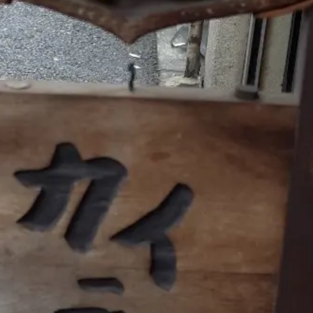
煮干しラーメン
鶏白湯ラーメン
担々麺
生姜ラーメン
カ
海老ラーメン
鯛ラーメン
辛いラーメン
台湾ラーメン
タ
酸辣湯麺
麻婆麺
牛骨ラーメン
喜多方ラーメン
京都ラーメ
トマトラーメン
沖縄そば
冷麺
そうめん
ビーフン
つ
油そば
まぜそば
うどん
カレーうどん
かすうどん
讃
久留米うどん
やわうどん
肉吸い
蕎麦
信州そば
つけ蕎
タ
チーズ
ナポリタン
焼きそば
皿うどん
ちゃんぽん
洋食
オムライス
エビフライ
アジフライ
カキフライ
焼肉
ホルモン
ラム肉
ステーキ
ハンバーグ
しゃ
生姜焼き
牛かつ
とんかつ
味噌かつ
トンテキ
焼きとん
焼き鳥
牛タン
くじら
餃子
魚
さんま
牡蠣
食
米
丼物
海鮮丼
天丼
かつ丼
親子丼
豚丼
えびめし
チャーハン
リゾット
レバニラ
中華粥
飯
麻婆豆腐
スンドゥブ
サムゲタン
コムタン
ソルロン
ールス
たこ焼き
お好み焼き
広島焼き
パン
ハンバーガ