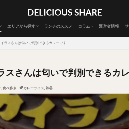
渋谷グルメ
新宿グルメ
代々木グルメ
三軒茶屋グルメ
恵比寿グルメ
中目黒グルメ
広尾グルメ
麻布十番グルメ
目黒グルメ
五反田グルメ
赤坂グルメ
神保町グルメ
新橋グルメ
銀座グルメ
神田グルメ
秋葉原グルメ
御徒町グルメ
上野グルメ
食べ歩き道
探す
DELICIOUS SHARE
タマゴ
三軒茶屋
上野
下北沢
中目黒
中野
五反田
代官山
六本木
原宿
品川
四ツ谷
大井町
大崎
エリアから探す
ランチのススメ
コラム
運営者情報
サ
御成門
御茶ノ水
新宿
新橋
本郷三丁目
東京
渋谷グルメ
新宿グルメ
代々木グルメ
三軒茶屋グルメ
恵比寿グルメ
中目黒グルメ
広尾グルメ
麻布十番グルメ
目黒グルメ
五反田グルメ
赤坂グルメ
神保町グルメ
新橋グルメ
銀座グルメ
神田グルメ
秋葉原グルメ
御徒町グルメ
上野グルメ
食べ歩き道
大橋
池袋
浅草
浅草橋
浜松町
渋谷
田町
白
カイラスさんは匂いで判別できるカレーです！
坂
神田
神谷町
秋葉原
立ち食い
自由が丘
蒲田
高円寺
高田馬場
麻布十番
代々木
目黒
恵比寿
ロールキャベツ
フレンチトースト
おにぎり
ビール
GH
ラスさんは匂いで判別できるカ
チョコレート
串かつ
水炊き
ビビンバ
クロワッサン
ス
デリバリー
ラーメンまとめ
焼肉まとめ
ランチ
デカ盛り
ー
,
食べ歩き
カレーライス
,
渋谷
司
バラチラシ
いなり
豚汁
明太子
焼売
小籠包
味噌煮
おでん
もつ鍋
ちゃんこ鍋
カレー
カレーライス
ドライカレー
カツカレー
スープカレー
マッサマンカレー
ライス
天ぷら
串揚げ
ラーメン
中華そば
醤油ラーメン
味噌ラーメン
とんこつラーメン
魚介とんこつ
熊本ラーメン