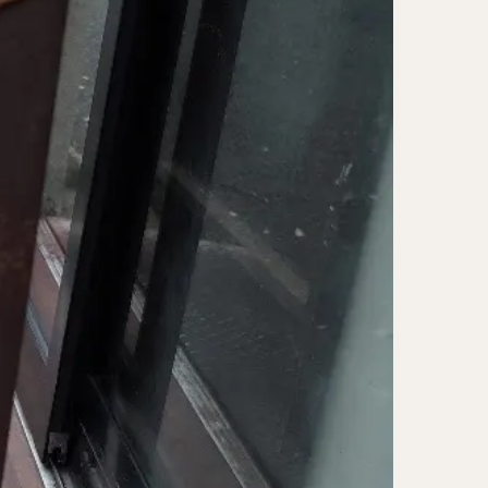
レー担々麺
ンメン
ン
け麺
岐うどん
麦
立ち食い蕎麦
パッタイ
ラザニア
ぶしゃぶ
唐揚げ
とりかつ
かつお節
鰻丼
チキンライス
タン
ダルバート
ー
ピザ