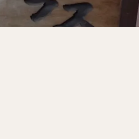
サンドイッチ
フルーツサンド
タマゴサンド
ケーキ
パンケ
ェ
たい焼き
豆花
バインミー
アボカド
とろろ
フ
フェ
喫茶店
珈琲
紅茶
お茶
タピオカ
チーズティ
スムージー
ワイン
レモンサワー
ワンコイン
バイキング
料理
沖縄料理
北京料理
広東料理
タイ料理
フレンチ
検索