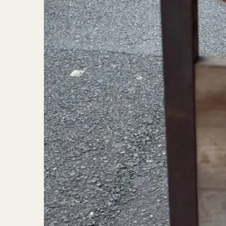
二郎系ラーメン
カレーラーメン
ワンタンメン
山形ラーメン
カレーつけ麺
稲庭うどん
サラダ
パス
ジャージャー麺
ガレット
肉
チキン南蛮
メンチカツ
ふかひれ
定
ローストビーフ丼
肉骨茶
魯肉
ビリヤニ
ミ