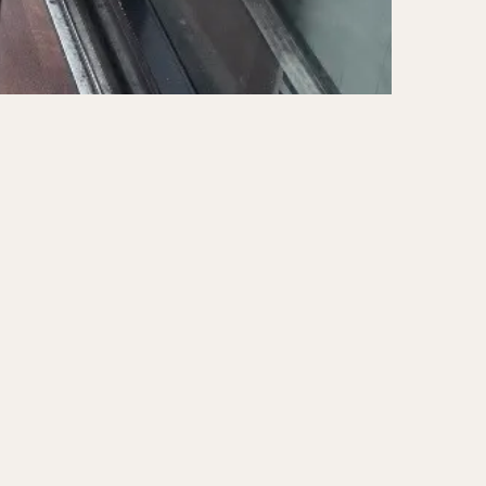
ーキ
アイス
ォー
ナシゴレン
ー
食べ放題
メキシカン