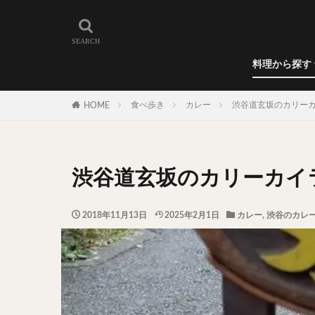
和食
洋食
カレー
ラーメン
うどん
蕎麦
肉料理
世界の料理
カフェ
エリア・料理から
カツサンド
代々木上原
料理から探す
広尾
御徒町
和食
洋食
カレー
ラーメン
うどん
蕎麦
肉料理
世界の料理
カフェ
水道橋
池尻
食べ歩き
カレー
渋谷道玄坂のカリー
HOME
神保町
神楽
表参道
銀座
抹茶
牛丼
渋谷道玄坂のカリーカイ
スープ春雨
テイクアウト
2018年11月13日
2025年2月1日
カレー
,
渋谷のカレ
寿司
回転寿
うなぎ
鯖の
グリーンカレー
ナン
ハヤシ
塩ラーメン