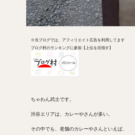
ホットドッグ
プリン
パフ
パエリア
カ
フルーツティー
※当ブログでは、アフィリエイト広告を利用してます
ビストロ
京
ブログ村のランキングに参加【上位を目指す】
閉店
ちゃわん武士です。
渋谷エリアは、カレーやさんが多い。
その中でも、老舗のカレーやさんといえば、