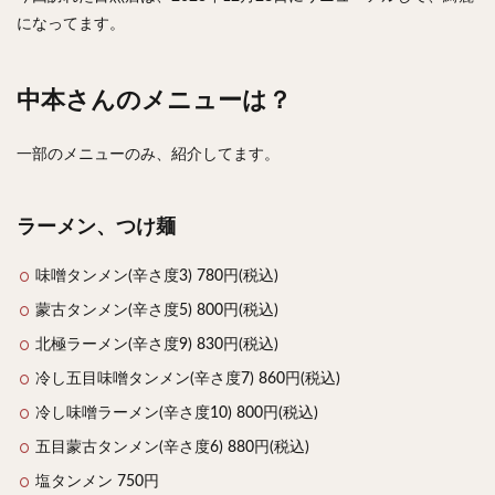
チキンライス
肉骨茶
魯肉飯
麻婆豆腐
になってます。
スンドゥブ
サムゲタン
コムタン
ソルロンタン
ダルバート
ビリヤニ
ミールス
中本さんのメニューは？
たこ焼き
お好み焼き
広島焼き
パン
ハンバーガー
ピザ
ホットドッグ
一部のメニューのみ、紹介してます。
サンドイッチ
フルーツサンド
タマゴサンド
ケーキ
パンケーキ
アイス
プリン
ラーメン、つけ麺
パフェ
たい焼き
豆花
バインミー
味噌タンメン(辛さ度3) 780円(税込)
アボカド
とろろ
フォー
ナシゴレン
蒙古タンメン(辛さ度5) 800円(税込)
パエリア
カフェ
喫茶店
珈琲
紅茶
北極ラーメン(辛さ度9) 830円(税込)
お茶
タピオカ
チーズティー
フルーツティー
冷し五目味噌タンメン(辛さ度7) 860円(税込)
スムージー
ワイン
レモンサワー
ワンコイン
冷し味噌ラーメン(辛さ度10) 800円(税込)
バイキング
食べ放題
ビストロ
京料理
沖縄料理
北京料理
広東料理
タイ料理
五目蒙古タンメン(辛さ度6) 880円(税込)
フレンチ
メキシカン
閉店
塩タンメン 750円