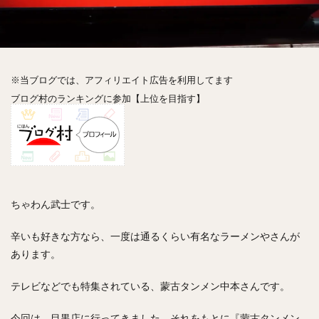
神楽坂
神田
神谷町
秋葉原
立ち食い
自由が丘
蒲田
虎ノ門
表参道
銀座
高円寺
高田馬場
麻布十番
代々木
目黒
恵比寿
赤坂
丼もの
抹茶
牛丼
※当ブログでは、アフィリエイト広告を利用してます
ロールキャベツ
フレンチトースト
おにぎり
ブログ村のランキングに参加【上位を目指す】
ビール
GHEE系カレー
スープ春雨
チョコレート
串かつ
水炊き
ビビンバ
クロワッサン
スイーツ
鴨肉
テイクアウト
デリバリー
ラーメンまとめ
焼肉まとめ
ランチ
デカ盛り
立ち飲み
寿司
ちゃわん武士です。
回転寿司
バラチラシ
いなり
豚汁
辛いも好きな方なら、一度は通るくらい有名なラーメンやさんが
明太子
焼売
小籠包
煮込み
うなぎ
あります。
鯖の味噌煮
おでん
もつ鍋
ちゃんこ鍋
カレー
カレーライス
キーマカレー
テレビなどでも特集されている、蒙古タンメン中本さんです。
グリーンカレー
ドライカレー
カツカレー