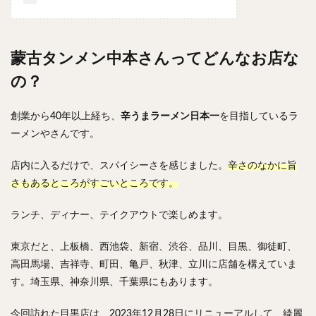
やわうどん
肉吸い
蕎麦
信州そば
つけ蕎麦
立ち食い蕎麦
サラダ
パスタ
チーズ
ナポリタン
焼きそば
皿うどん
蒙古タンメン中本さんってどんなお店な
ちゃんぽん
パッタイ
ジャージャー麺
洋食
の？
オムライス
エビフライ
アジフライ
カキフライ
ラザニア
ガレット
肉
焼肉
創業から40年以上経ち、
辛うまラーメン日本一
を目指しているラ
ーメンやさんです。
ホルモン
ラム肉
ステーキ
ハンバーグ
しゃぶしゃぶ
唐揚げ
チキン南蛮
生姜焼き
店内に入るだけで、スパイシーさを感じました。
辛さのなかに旨
牛かつ
とんかつ
味噌かつ
トンテキ
さもあるところがすごいところです。
焼きとん
とりかつ
メンチカツ
焼き鳥
ランチ、ディナー、テイクアウトで楽しめます。
牛タン
くじら
餃子
魚
さんま
牡蠣
かつお節
ふかひれ
定食
米
東京だと、上板橋、西池袋、新宿、渋谷、品川、目黒、御徒町、
丼物
海鮮丼
天丼
かつ丼
親子丼
高田馬場、吉祥寺、町田、亀戸、秋津、立川に店舗を構えていま
す。埼玉県、神奈川県、千葉県にもあります。
豚丼
鰻丼
ローストビーフ丼
えびめし
チャーハン
リゾット
レバニラ
中華粥
今回訪れた目黒店は、2023年12月28日にリニューアルして、綺麗