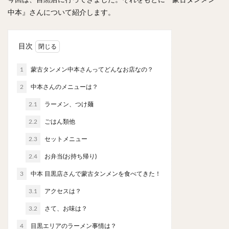
今回は、目黒店に行ってきました。それをもとに『蒙古タンメン
スープカレー
マッサマンカレー
ステーキカレー
中本』さんについて紹介します。
ナン
ハヤシライス
天ぷら
串揚げ
ラーメン
中華そば
醤油ラーメン
支那そば
目次
塩ラーメン
味噌ラーメン
とんこつラーメン
魚介とんこつ
熊本ラーメン
家系ラーメン
1
蒙古タンメン中本さんってどんなお店なの？
二郎系ラーメン
煮干しラーメン
鶏白湯ラーメン
2
中本さんのメニューは？
担々麺
生姜ラーメン
カレー担々麺
2.1
ラーメン、つけ麺
カレーラーメン
海老ラーメン
鯛ラーメン
2.2
ごはん類他
辛いラーメン
台湾ラーメン
タンメン
2.3
セットメニュー
ワンタンメン
酸辣湯麺
麻婆麺
牛骨ラーメン
2.4
お弁当(お持ち帰り)
喜多方ラーメン
京都ラーメン
山形ラーメン
トマトラーメン
沖縄そば
冷麺
そうめん
3
中本 目黒店さんで蒙古タンメンを食べてきた！
ビーフン
つけ麺
カレーつけ麺
油そば
3.1
アクセスは？
まぜそば
うどん
カレーうどん
かすうどん
3.2
さて、お味は？
讃岐うどん
稲庭うどん
久留米うどん
4
目黒エリアのラーメン事情は？