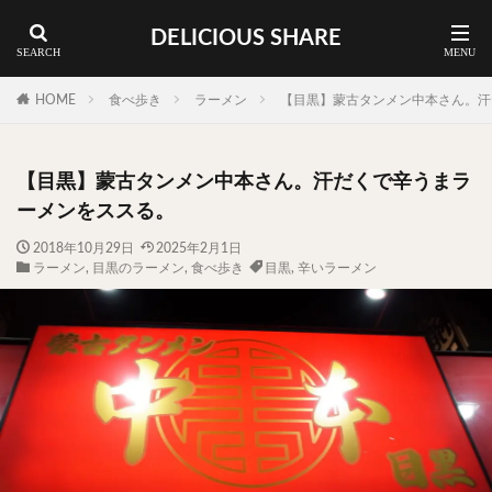
DELICIOUS SHARE
蕎麦
ラーメン
渋谷 ランチ
カレー
神谷町 ランチ
HOME
食べ歩き
ラーメン
【目黒】蒙古タンメン中本さん。汗
料理ジャンルから探す
【目黒】蒙古タンメン中本さん。汗だくで辛うまラ
エリア・料理から探す
ーメンをススる。
カツサンド
タマゴ
三軒茶屋
上野
2018年10月29日
2025年2月1日
ラーメン
,
目黒のラーメン
,
食べ歩き
目黒
,
辛いラーメン
下北沢
中目黒
中野
五反田
人形町
代々木上原
代官山
六本木
原宿
品川
四ツ谷
大井町
大崎
大森
学芸大学
広尾
御徒町
御成門
御茶ノ水
新宿
新橋
本郷三丁目
東京
武蔵小山
水道橋
池尻大橋
池袋
浅草
浅草橋
浜松町
渋谷
田町
白金高輪
祐天寺
神保町