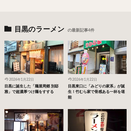
目黒のラーメン
の最新記事4件
2026年1月22日
2026年1月22日
目黒に誕生した「麺屋周郷 別邸
目黒東口に「みどりの家系」が誕
雅」で超濃厚つけ麺をすする
生！竹むら家で骨感ある一杯を堪
能