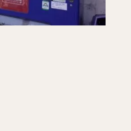
ーキ
アイス
ォー
ナシゴレン
ー
食べ放題
メキシカン