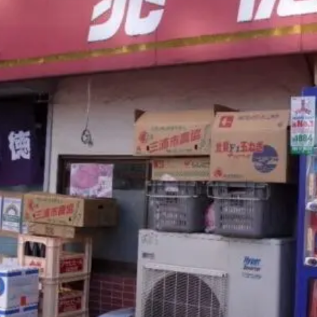
煮干しラーメン
鶏白湯ラーメン
担々麺
生姜ラーメン
カ
海老ラーメン
鯛ラーメン
辛いラーメン
台湾ラーメン
タ
酸辣湯麺
麻婆麺
牛骨ラーメン
喜多方ラーメン
京都ラーメ
トマトラーメン
沖縄そば
冷麺
そうめん
ビーフン
つ
油そば
まぜそば
うどん
カレーうどん
かすうどん
讃
久留米うどん
やわうどん
肉吸い
蕎麦
信州そば
つけ蕎
タ
チーズ
ナポリタン
焼きそば
皿うどん
ちゃんぽん
洋食
オムライス
エビフライ
アジフライ
カキフライ
焼肉
ホルモン
ラム肉
ステーキ
ハンバーグ
しゃ
生姜焼き
牛かつ
とんかつ
味噌かつ
トンテキ
焼きとん
焼き鳥
牛タン
くじら
餃子
魚
さんま
牡蠣
食
米
丼物
海鮮丼
天丼
かつ丼
親子丼
豚丼
えびめし
チャーハン
リゾット
レバニラ
中華粥
飯
麻婆豆腐
スンドゥブ
サムゲタン
コムタン
ソルロン
ールス
たこ焼き
お好み焼き
広島焼き
パン
ハンバーガ