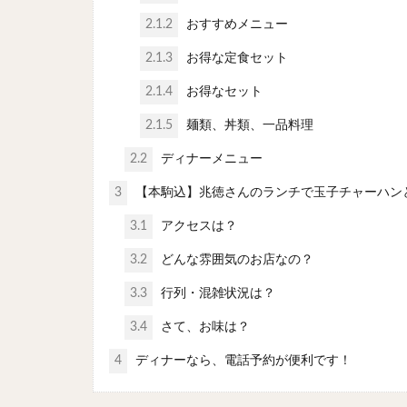
2.1.2
おすすめメニュー
2.1.3
お得な定食セット
2.1.4
お得なセット
2.1.5
麺類、丼類、一品料理
2.2
ディナーメニュー
3
【本駒込】兆徳さんのランチで玉子チャーハン
3.1
アクセスは？
3.2
どんな雰囲気のお店なの？
3.3
行列・混雑状況は？
3.4
さて、お味は？
4
ディナーなら、電話予約が便利です！