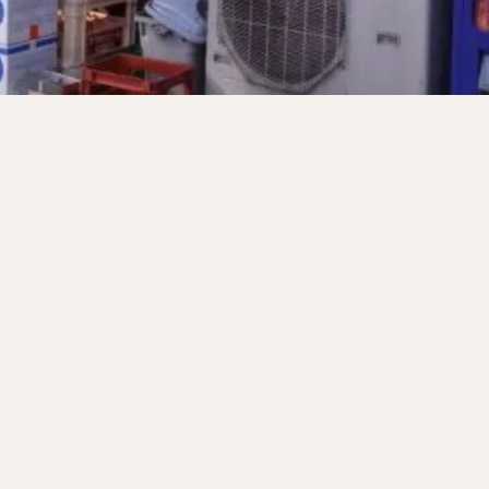
サンドイッチ
フルーツサンド
タマゴサンド
ケーキ
パンケ
ェ
たい焼き
豆花
バインミー
アボカド
とろろ
フ
フェ
喫茶店
珈琲
紅茶
お茶
タピオカ
チーズティ
スムージー
ワイン
レモンサワー
ワンコイン
バイキング
料理
沖縄料理
北京料理
広東料理
タイ料理
フレンチ
検索