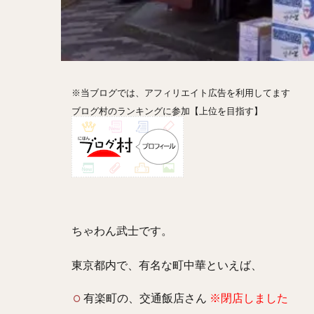
ホットドッグ
プリン
パフ
パエリア
カ
フルーツティー
※当ブログでは、アフィリエイト広告を利用してます
ビストロ
京
ブログ村のランキングに参加【上位を目指す】
閉店
ちゃわん武士です。
東京都内で、有名な町中華といえば、
有楽町の、交通飯店さん
※閉店しました