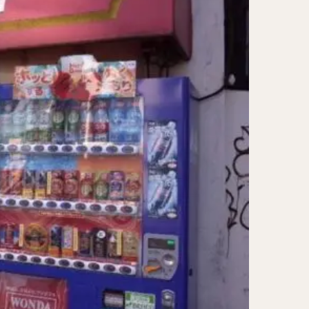
レー担々麺
ンメン
ン
け麺
岐うどん
麦
立ち食い蕎麦
パッタイ
ラザニア
ぶしゃぶ
唐揚げ
とりかつ
かつお節
鰻丼
チキンライス
タン
ダルバート
ー
ピザ