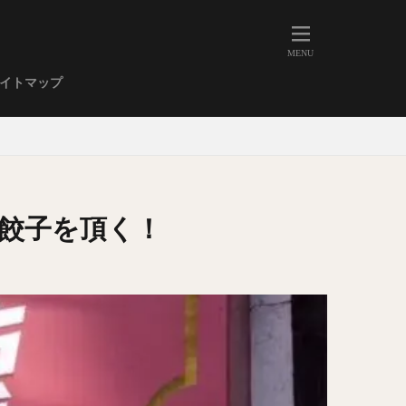
人形町
大森
学芸大学
イトマップ
武蔵小山
金高輪
祐天寺
虎ノ門
赤坂
丼もの
EE系カレー
餃子を頂く！
イーツ
鴨肉
立ち飲み
煮込み
キーマカレー
ステーキカレー
支那そば
家系ラーメン