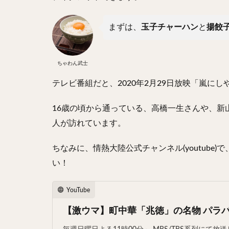
まずは、
玉子チャーハン
と
揚餃
ちゃわん武士
テレビ番組だと、2020年2月29日放映「嵐にし
16歳の頃から通っている、高橋一生さんや、
人が訪れています。
ちなみに、情熱大陸公式チャンネル(youtub
い！
YouTube
【激ウマ】町中華「兆徳」の名物 パラパ