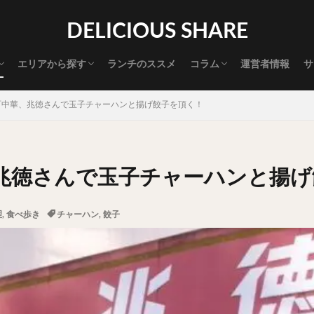
渋谷グルメ
新宿グルメ
代々木グルメ
三軒茶屋グルメ
恵比寿グルメ
中目黒グルメ
広尾グルメ
麻布十番グルメ
目黒グルメ
五反田グルメ
赤坂グルメ
神保町グルメ
新橋グルメ
銀座グルメ
神田グルメ
秋葉原グルメ
御徒町グルメ
上野グルメ
食べ歩き道
探す
DELICIOUS SHARE
タマゴ
三軒茶屋
上野
下北沢
中目黒
中野
五反田
代官山
六本木
原宿
品川
四ツ谷
大井町
大崎
エリアから探す
ランチのススメ
コラム
運営者情報
サ
御成門
御茶ノ水
新宿
新橋
本郷三丁目
東京
渋谷グルメ
新宿グルメ
代々木グルメ
三軒茶屋グルメ
恵比寿グルメ
中目黒グルメ
広尾グルメ
麻布十番グルメ
目黒グルメ
五反田グルメ
赤坂グルメ
神保町グルメ
新橋グルメ
銀座グルメ
神田グルメ
秋葉原グルメ
御徒町グルメ
上野グルメ
食べ歩き道
大橋
池袋
浅草
浅草橋
浜松町
渋谷
田町
白
町中華、兆徳さんで玉子チャーハンと揚げ餃子を頂く！
坂
神田
神谷町
秋葉原
立ち食い
自由が丘
蒲田
高円寺
高田馬場
麻布十番
代々木
目黒
恵比寿
ロールキャベツ
フレンチトースト
おにぎり
ビール
GH
兆徳さんで玉子チャーハンと揚げ
チョコレート
串かつ
水炊き
ビビンバ
クロワッサン
ス
デリバリー
ラーメンまとめ
焼肉まとめ
ランチ
デカ盛り
理
,
食べ歩き
チャーハン
,
餃子
司
バラチラシ
いなり
豚汁
明太子
焼売
小籠包
味噌煮
おでん
もつ鍋
ちゃんこ鍋
カレー
カレーライス
ドライカレー
カツカレー
スープカレー
マッサマンカレー
ライス
天ぷら
串揚げ
ラーメン
中華そば
醤油ラーメン
味噌ラーメン
とんこつラーメン
魚介とんこつ
熊本ラーメン