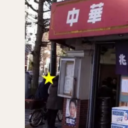
二郎系ラーメン
カレーラーメン
ワンタンメン
山形ラーメン
カレーつけ麺
稲庭うどん
サラダ
パス
ジャージャー麺
ガレット
肉
チキン南蛮
メンチカツ
ふかひれ
定
ローストビーフ丼
肉骨茶
魯肉
ビリヤニ
ミ