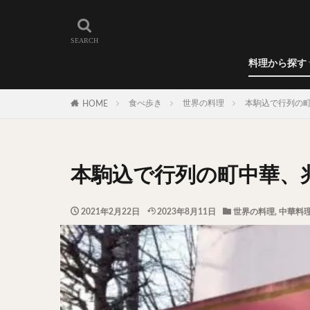
和食
洋食
カレー
ラーメン
うどん
蕎麦
肉料理
世界の料理
カフェ
エリア・料理から
カツサンド
代々木上原
料理から探す
広尾
御徒町
和食
洋食
カレー
ラーメン
うどん
蕎麦
肉料理
世界の料理
カフェ
水道橋
池尻
食べ歩き
世界の料理
本駒込で行列の
HOME
神保町
神楽
表参道
銀座
抹茶
牛丼
本駒込で行列の町中華、
スープ春雨
テイクアウト
2021年2月22日
2023年8月11日
世界の料理
,
中華料
寿司
回転寿
うなぎ
鯖の
グリーンカレー
ナン
ハヤシ
塩ラーメン