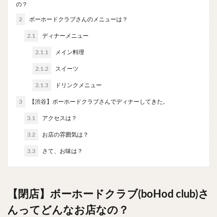
の？
やわうどん
肉吸い
蕎麦
信州そば
2
ボーホードクラブさんのメニューは？
つけ蕎麦
立ち食い蕎麦
サラダ
パスタ
チーズ
ナポリタン
焼きそば
皿うどん
2.1
ディナーメニュー
ちゃんぽん
パッタイ
ジャージャー麺
洋食
2.1.1
メイン料理
オムライス
エビフライ
アジフライ
2.1.2
スイーツ
カキフライ
ラザニア
ガレット
肉
焼肉
2.1.3
ドリンクメニュー
ホルモン
ラム肉
ステーキ
ハンバーグ
3
【渋谷】ボーホードクラブさんでディナーしてきた。
しゃぶしゃぶ
唐揚げ
チキン南蛮
生姜焼き
3.1
アクセスは？
牛かつ
とんかつ
味噌かつ
トンテキ
3.2
お店の雰囲気は？
焼きとん
とりかつ
メンチカツ
焼き鳥
牛タン
くじら
餃子
魚
さんま
3.3
さて、お味は？
牡蠣
かつお節
ふかひれ
定食
米
丼物
海鮮丼
天丼
かつ丼
親子丼
【閉店】ボーホードクラブ(boHod club)さ
豚丼
鰻丼
ローストビーフ丼
えびめし
んってどんなお店なの？
チャーハン
リゾット
レバニラ
中華粥