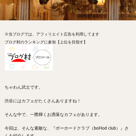
神楽坂
神田
神谷町
秋葉原
立ち食い
自由が丘
蒲田
虎ノ門
表参道
銀座
高円寺
高田馬場
麻布十番
代々木
目黒
恵比寿
赤坂
丼もの
抹茶
牛丼
※当ブログでは、アフィリエイト広告を利用してます
ロールキャベツ
フレンチトースト
おにぎり
ブログ村のランキングに参加【上位を目指す】
ビール
GHEE系カレー
スープ春雨
チョコレート
串かつ
水炊き
ビビンバ
クロワッサン
スイーツ
鴨肉
テイクアウト
デリバリー
ラーメンまとめ
焼肉まとめ
ランチ
デカ盛り
立ち飲み
寿司
ちゃわん武士です。
回転寿司
バラチラシ
いなり
豚汁
渋谷にはカフェがたくさんありますね！
明太子
焼売
小籠包
煮込み
うなぎ
鯖の味噌煮
おでん
もつ鍋
ちゃんこ鍋
そんな中で、一際輝くお洒落なカフェがあります。
カレー
カレーライス
キーマカレー
今回は、そんな素敵な、『ボーホードクラブ（boHod club）』さ
グリーンカレー
ドライカレー
カツカレー