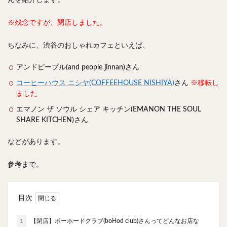
んを紹介します。
スープカレー
マッサマンカレー
ステーキカレー
ナン
ハヤシライス
天ぷら
串揚げ
※残念ですが、閉店しました。
ラーメン
中華そば
醤油ラーメン
支那そば
ちなみに、渋谷のおしゃれカフェといえば、
塩ラーメン
味噌ラーメン
とんこつラーメン
魚介とんこつ
熊本ラーメン
家系ラーメン
アンドピープル(and people jinnan)さん
二郎系ラーメン
煮干しラーメン
鶏白湯ラーメン
コーヒーハウス ニシヤ(COFFEEHOUSE NISHIYA)
さん
※移転し
ました
担々麺
生姜ラーメン
カレー担々麺
エマノン ザ ソウル シェア キッチン(EMANON THE SOUL
カレーラーメン
海老ラーメン
鯛ラーメン
SHARE KITCHEN)さん
辛いラーメン
台湾ラーメン
タンメン
などがあります。
ワンタンメン
酸辣湯麺
麻婆麺
牛骨ラーメン
喜多方ラーメン
京都ラーメン
山形ラーメン
参考まで。
トマトラーメン
沖縄そば
冷麺
そうめん
ビーフン
つけ麺
カレーつけ麺
油そば
目次
まぜそば
うどん
カレーうどん
かすうどん
讃岐うどん
稲庭うどん
久留米うどん
1
【閉店】ボーホードクラブ(boHod club)さんってどんなお店な