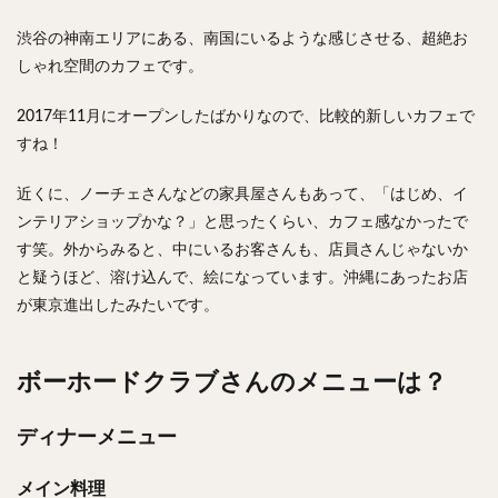
チキンライス
肉骨茶
魯肉飯
麻婆豆腐
渋谷の神南エリアにある、南国にいるような感じさせる、超絶お
スンドゥブ
サムゲタン
コムタン
しゃれ空間のカフェです。
ソルロンタン
ダルバート
ビリヤニ
ミールス
たこ焼き
お好み焼き
広島焼き
パン
2017年11月にオープンしたばかりなので、比較的新しいカフェで
すね！
ハンバーガー
ピザ
ホットドッグ
サンドイッチ
フルーツサンド
タマゴサンド
近くに、ノーチェさんなどの家具屋さんもあって、「はじめ、イ
ケーキ
パンケーキ
アイス
プリン
ンテリアショップかな？」と思ったくらい、カフェ感なかったで
パフェ
たい焼き
豆花
バインミー
す笑。外からみると、中にいるお客さんも、店員さんじゃないか
と疑うほど、溶け込んで、絵になっています。沖縄にあったお店
アボカド
とろろ
フォー
ナシゴレン
が東京進出したみたいです。
パエリア
カフェ
喫茶店
珈琲
紅茶
お茶
タピオカ
チーズティー
フルーツティー
ボーホードクラブさんのメニューは？
スムージー
ワイン
レモンサワー
ワンコイン
バイキング
食べ放題
ビストロ
京料理
ディナーメニュー
沖縄料理
北京料理
広東料理
タイ料理
フレンチ
メキシカン
閉店
メイン料理