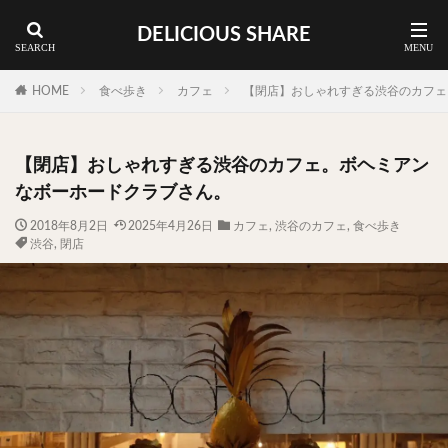
DELICIOUS SHARE
蕎麦
ラーメン
渋谷 ランチ
カレー
神谷町 ランチ
HOME
食べ歩き
カフェ
【閉店】おしゃれすぎる渋谷のカフェ
料理ジャンルから探す
【閉店】おしゃれすぎる渋谷のカフェ。ボヘミアン
エリア・料理から探す
なボーホードクラブさん。
カツサンド
タマゴ
三軒茶屋
上野
2018年8月2日
2025年4月26日
カフェ
,
渋谷のカフェ
,
食べ歩き
渋谷
,
閉店
下北沢
中目黒
中野
五反田
人形町
代々木上原
代官山
六本木
原宿
品川
四ツ谷
大井町
大崎
大森
学芸大学
広尾
御徒町
御成門
御茶ノ水
新宿
新橋
本郷三丁目
東京
武蔵小山
水道橋
池尻大橋
池袋
浅草
浅草橋
浜松町
渋谷
田町
白金高輪
祐天寺
神保町