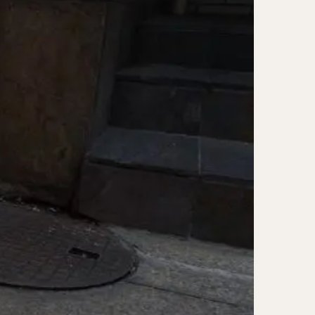
レー担々麺
ンメン
ン
け麺
岐うどん
麦
立ち食い蕎麦
パッタイ
ラザニア
ぶしゃぶ
唐揚げ
とりかつ
かつお節
鰻丼
チキンライス
タン
ダルバート
ー
ピザ