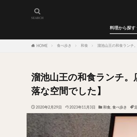
和食
洋食
カレー
ラーメン
うどん
蕎麦
肉料理
世界の料理
カフェ
エリア・料理から
カツサンド
代々木上原
料理から探す
広尾
御徒町
和食
洋食
カレー
ラーメン
うどん
蕎麦
肉料理
世界の料理
カフェ
水道橋
池尻
食べ歩き
和食
溜池山王の和食ランチ。
HOME
神保町
神楽
表参道
銀座
抹茶
牛丼
溜池山王の和食ランチ。
スープ春雨
テイクアウト
落な空間でした】
寿司
回転寿
うなぎ
鯖の
2020年2月29日
2023年11月3日
和食
,
食べ歩き
グリーンカレー
ナン
ハヤシ
塩ラーメン