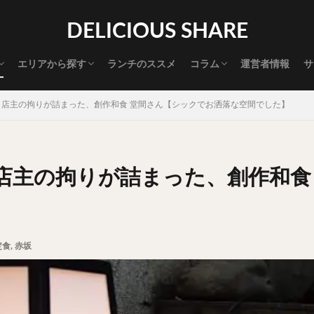
渋谷グルメ
新宿グルメ
代々木グルメ
三軒茶屋グルメ
恵比寿グルメ
中目黒グルメ
広尾グルメ
麻布十番グルメ
目黒グルメ
五反田グルメ
赤坂グルメ
神保町グルメ
新橋グルメ
銀座グルメ
神田グルメ
秋葉原グルメ
御徒町グルメ
上野グルメ
食べ歩き道
探す
DELICIOUS SHARE
タマゴ
三軒茶屋
上野
下北沢
中目黒
中野
五反田
代官山
六本木
原宿
品川
四ツ谷
大井町
大崎
エリアから探す
ランチのススメ
コラム
運営者情報
サ
御成門
御茶ノ水
新宿
新橋
本郷三丁目
東京
渋谷グルメ
新宿グルメ
代々木グルメ
三軒茶屋グルメ
恵比寿グルメ
中目黒グルメ
広尾グルメ
麻布十番グルメ
目黒グルメ
五反田グルメ
赤坂グルメ
神保町グルメ
新橋グルメ
銀座グルメ
神田グルメ
秋葉原グルメ
御徒町グルメ
上野グルメ
食べ歩き道
大橋
池袋
浅草
浅草橋
浜松町
渋谷
田町
白
店主の拘りが詰まった、創作和食 堂間さん【シックでお洒落な空間でした】
坂
神田
神谷町
秋葉原
立ち食い
自由が丘
蒲田
高円寺
高田馬場
麻布十番
代々木
目黒
恵比寿
ロールキャベツ
フレンチトースト
おにぎり
ビール
GH
店主の拘りが詰まった、創作和食
チョコレート
串かつ
水炊き
ビビンバ
クロワッサン
ス
デリバリー
ラーメンまとめ
焼肉まとめ
ランチ
デカ盛り
司
バラチラシ
いなり
豚汁
明太子
焼売
小籠包
味噌煮
おでん
もつ鍋
ちゃんこ鍋
カレー
カレーライス
定食
,
赤坂
ドライカレー
カツカレー
スープカレー
マッサマンカレー
ライス
天ぷら
串揚げ
ラーメン
中華そば
醤油ラーメン
味噌ラーメン
とんこつラーメン
魚介とんこつ
熊本ラーメン