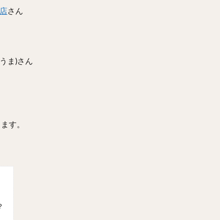
分店
さん
うま)さん
します。
？