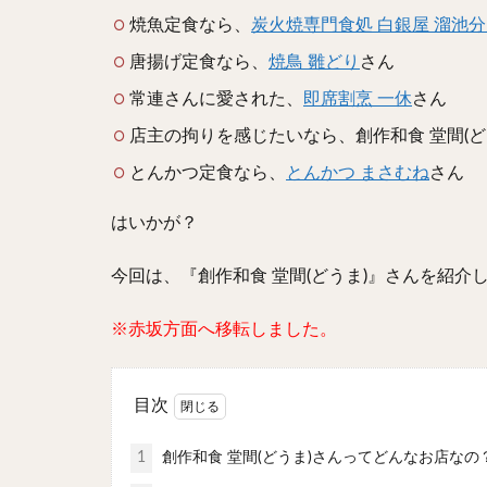
焼魚定食なら、
炭火焼専門食処 白銀屋 溜池
唐揚げ定食なら、
焼鳥 雛どり
さん
常連さんに愛された、
即席割烹 一休
さん
店主の拘りを感じたいなら、創作和食 堂間(ど
とんかつ定食なら、
とんかつ まさむね
さん
はいかが？
今回は、『創作和食 堂間(どうま)』さんを紹介
※赤坂方面へ移転しました。
目次
1
創作和食 堂間(どうま)さんってどんなお店なの