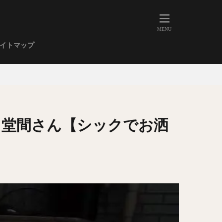
人形町
大森
学芸大学
イトマップ
武蔵小山
金高輪
祐天寺
虎ノ門
赤坂
丼もの
EE系カレー
 堂間さん【シックでお洒
イーツ
鴨肉
立ち飲み
煮込み
キーマカレー
ステーキカレー
支那そば
家系ラーメン