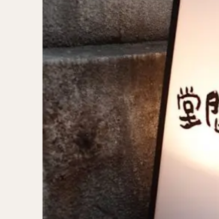
二郎系ラーメン
カレーラーメン
ワンタンメン
山形ラーメン
カレーつけ麺
稲庭うどん
サラダ
パス
ジャージャー麺
ガレット
肉
チキン南蛮
メンチカツ
ふかひれ
定
ローストビーフ丼
肉骨茶
魯肉
ビリヤニ
ミ