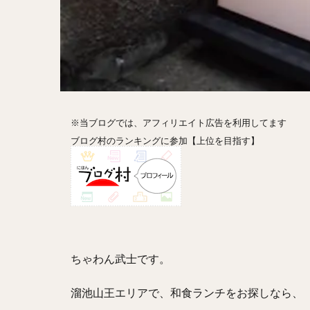
ホットドッグ
プリン
パフ
パエリア
カ
フルーツティー
ビストロ
京
閉店
※当ブログでは、アフィリエイト広告を利用してます
ブログ村のランキングに参加【上位を目指す】
ちゃわん武士です。
溜池山王エリアで、和食ランチをお探しなら、