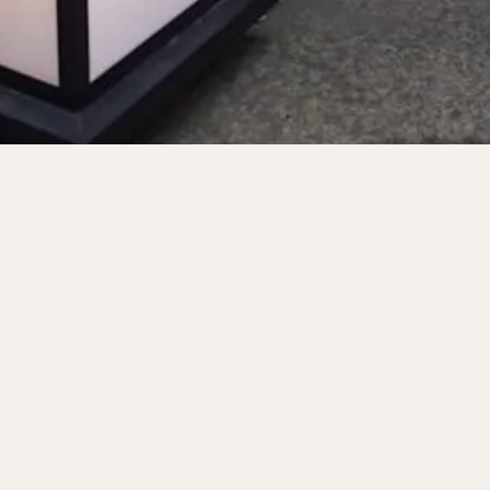
サンドイッチ
フルーツサンド
タマゴサンド
ケーキ
パンケ
ェ
たい焼き
豆花
バインミー
アボカド
とろろ
フ
フェ
喫茶店
珈琲
紅茶
お茶
タピオカ
チーズティ
スムージー
ワイン
レモンサワー
ワンコイン
バイキング
料理
沖縄料理
北京料理
広東料理
タイ料理
フレンチ
検索