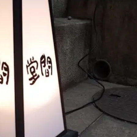
煮干しラーメン
鶏白湯ラーメン
担々麺
生姜ラーメン
カ
海老ラーメン
鯛ラーメン
辛いラーメン
台湾ラーメン
タ
酸辣湯麺
麻婆麺
牛骨ラーメン
喜多方ラーメン
京都ラーメ
トマトラーメン
沖縄そば
冷麺
そうめん
ビーフン
つ
油そば
まぜそば
うどん
カレーうどん
かすうどん
讃
久留米うどん
やわうどん
肉吸い
蕎麦
信州そば
つけ蕎
タ
チーズ
ナポリタン
焼きそば
皿うどん
ちゃんぽん
洋食
オムライス
エビフライ
アジフライ
カキフライ
焼肉
ホルモン
ラム肉
ステーキ
ハンバーグ
しゃ
生姜焼き
牛かつ
とんかつ
味噌かつ
トンテキ
焼きとん
焼き鳥
牛タン
くじら
餃子
魚
さんま
牡蠣
食
米
丼物
海鮮丼
天丼
かつ丼
親子丼
豚丼
えびめし
チャーハン
リゾット
レバニラ
中華粥
飯
麻婆豆腐
スンドゥブ
サムゲタン
コムタン
ソルロン
ールス
たこ焼き
お好み焼き
広島焼き
パン
ハンバーガ