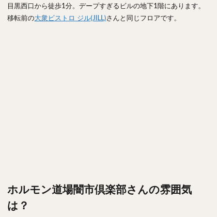
目黒西口から徒歩1分。デープすぎるビルの地下1階にあります。
チキンライス
肉骨茶
魯肉飯
麻婆豆腐
移転前の
大衆ビストロ ジル(JILL)
さんと同じフロアです。
スンドゥブ
サムゲタン
コムタン
ソルロンタン
ダルバート
ビリヤニ
ミールス
たこ焼き
お好み焼き
広島焼き
パン
ハンバーガー
ピザ
ホットドッグ
サンドイッチ
フルーツサンド
タマゴサンド
ケーキ
パンケーキ
アイス
プリン
パフェ
たい焼き
豆花
バインミー
アボカド
とろろ
フォー
ナシゴレン
パエリア
カフェ
喫茶店
珈琲
紅茶
お茶
タピオカ
チーズティー
フルーツティー
スムージー
ワイン
レモンサワー
ワンコイン
バイキング
食べ放題
ビストロ
京料理
ホルモン道場闇市倶楽部さんの雰囲気
沖縄料理
北京料理
広東料理
タイ料理
は？
フレンチ
メキシカン
閉店