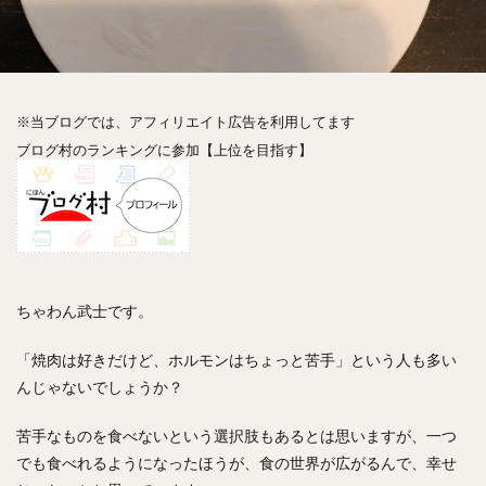
神楽坂
神田
神谷町
秋葉原
立ち食い
自由が丘
蒲田
虎ノ門
表参道
銀座
高円寺
高田馬場
麻布十番
代々木
目黒
恵比寿
赤坂
丼もの
抹茶
牛丼
※当ブログでは、アフィリエイト広告を利用してます
ロールキャベツ
フレンチトースト
おにぎり
ブログ村のランキングに参加【上位を目指す】
ビール
GHEE系カレー
スープ春雨
チョコレート
串かつ
水炊き
ビビンバ
クロワッサン
スイーツ
鴨肉
テイクアウト
デリバリー
ラーメンまとめ
焼肉まとめ
ランチ
デカ盛り
立ち飲み
寿司
ちゃわん武士です。
回転寿司
バラチラシ
いなり
豚汁
「焼肉は好きだけど、ホルモンはちょっと苦手」という人も多い
明太子
焼売
小籠包
煮込み
うなぎ
んじゃないでしょうか？
鯖の味噌煮
おでん
もつ鍋
ちゃんこ鍋
カレー
カレーライス
キーマカレー
苦手なものを食べないという選択肢もあるとは思いますが、一つ
でも食べれるようになったほうが、食の世界が広がるんで、幸せ
グリーンカレー
ドライカレー
カツカレー