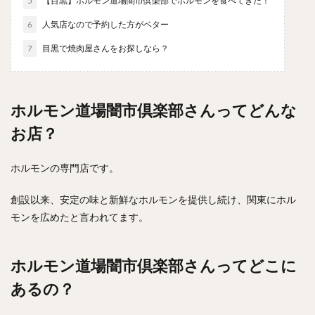
5
【目黒】ホルモン道場闇市倶楽部でホルモンを食べてきた！
やわうどん
肉吸い
蕎麦
信州そば
6
人気店なので予約した方がベター
つけ蕎麦
立ち食い蕎麦
サラダ
パスタ
7
目黒で焼肉屋さんをお探しなら？
チーズ
ナポリタン
焼きそば
皿うどん
ちゃんぽん
パッタイ
ジャージャー麺
洋食
オムライス
エビフライ
アジフライ
ホルモン道場闇市倶楽部さんってどんな
カキフライ
ラザニア
ガレット
肉
焼肉
お店？
ホルモン
ラム肉
ステーキ
ハンバーグ
しゃぶしゃぶ
唐揚げ
チキン南蛮
生姜焼き
ホルモンの専門店です。
牛かつ
とんかつ
味噌かつ
トンテキ
焼きとん
とりかつ
メンチカツ
焼き鳥
創設以来、安定の味と新鮮なホルモンを提供し続け、関東にホル
モンを広めたと言われてます。
牛タン
くじら
餃子
魚
さんま
牡蠣
かつお節
ふかひれ
定食
米
丼物
海鮮丼
天丼
かつ丼
親子丼
ホルモン道場闇市倶楽部さんってどこに
豚丼
鰻丼
ローストビーフ丼
えびめし
あるの？
チャーハン
リゾット
レバニラ
中華粥