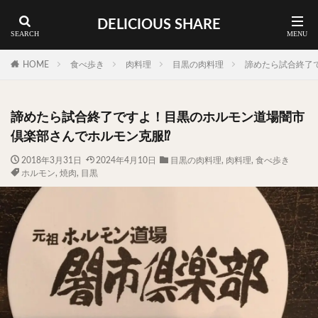
DELICIOUS SHARE
蕎麦
ラーメン
渋谷 ランチ
カレー
神谷町 ランチ
HOME
食べ歩き
肉料理
目黒の肉料理
諦めたら試合終了
料理ジャンルから探す
諦めたら試合終了ですよ！目黒のホルモン道場闇市
エリア・料理から探す
倶楽部さんでホルモン克服⁉︎
カツサンド
タマゴ
三軒茶屋
上野
2018年3月31日
2024年4月10日
目黒の肉料理
,
肉料理
,
食べ歩き
ホルモン
,
焼肉
,
目黒
下北沢
中目黒
中野
五反田
人形町
代々木上原
代官山
六本木
原宿
品川
四ツ谷
大井町
大崎
大森
学芸大学
広尾
御徒町
御成門
御茶ノ水
新宿
新橋
本郷三丁目
東京
武蔵小山
水道橋
池尻大橋
池袋
浅草
浅草橋
浜松町
渋谷
田町
白金高輪
祐天寺
神保町