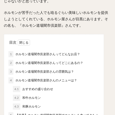
じゃないかと思っています。
スープカレー
マッサマンカレー
ステーキカレー
ナン
ハヤシライス
天ぷら
串揚げ
ホルモンが苦手だった人でも唸るぐらい美味しいホルモンを提供
ラーメン
中華そば
醤油ラーメン
支那そば
しようとしてくれている、ホルモン屋さんが目黒にあります。そ
の名も、『ホルモン道場闇市倶楽部』さんです。
塩ラーメン
味噌ラーメン
とんこつラーメン
魚介とんこつ
熊本ラーメン
家系ラーメン
二郎系ラーメン
煮干しラーメン
鶏白湯ラーメン
目次
担々麺
生姜ラーメン
カレー担々麺
1
ホルモン道場闇市倶楽部さんってどんなお店？
カレーラーメン
海老ラーメン
鯛ラーメン
2
ホルモン道場闇市倶楽部さんってどこにあるの？
辛いラーメン
台湾ラーメン
タンメン
3
ホルモン道場闇市倶楽部さんの雰囲気は？
ワンタンメン
酸辣湯麺
麻婆麺
牛骨ラーメン
喜多方ラーメン
京都ラーメン
山形ラーメン
4
ホルモン道場闇市倶楽部さんのメニューは？
トマトラーメン
沖縄そば
冷麺
そうめん
4.1
おすすめの盛り合わせ
ビーフン
つけ麺
カレーつけ麺
油そば
4.2
和牛ホルモン
まぜそば
うどん
カレーうどん
かすうどん
4.3
和豚ホルモン
讃岐うどん
稲庭うどん
久留米うどん