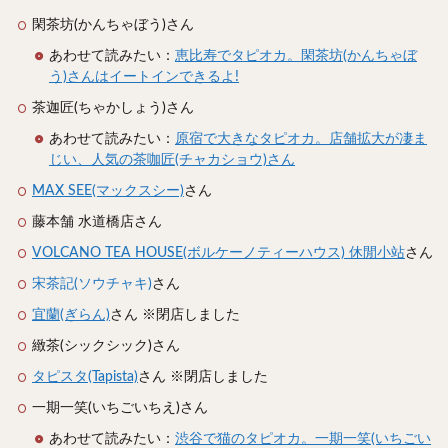
スープカレー
マッサマンカレー
ステーキカレー
閑茶坊(かんちゃぼう)さん
ナン
ハヤシライス
天ぷら
串揚げ
あわせて読みたい：
恵比寿でタピオカ。閑茶坊(かんちゃぼ
ラーメン
中華そば
醤油ラーメン
支那そば
う)さんはイートインできるよ!
塩ラーメン
味噌ラーメン
とんこつラーメン
茶迦匠(ちゃかしょう)さん
魚介とんこつ
熊本ラーメン
家系ラーメン
あわせて読みたい：
原宿で大きなタピオカ。店舗拡大が凄ま
じい、人気の茶咖匠(チャカショウ)さん
二郎系ラーメン
煮干しラーメン
鶏白湯ラーメン
担々麺
生姜ラーメン
カレー担々麺
MAX SEE(マックスシー)
さん
カレーラーメン
海老ラーメン
鯛ラーメン
藤本舗 水道橋店さん
辛いラーメン
台湾ラーメン
タンメン
VOLCANO TEA HOUSE(ボルケーノティーハウス) 休閒小站
さん
ワンタンメン
酸辣湯麺
麻婆麺
牛骨ラーメン
宋茶記(ソウチャキ)
さん
喜多方ラーメン
京都ラーメン
山形ラーメン
宜蘭(ぎらん)
さん ※閉店しました
トマトラーメン
沖縄そば
冷麺
そうめん
緻茶(シックシック)さん
ビーフン
つけ麺
カレーつけ麺
油そば
タピスタ(Tapista)
さん ※閉店しました
まぜそば
うどん
カレーうどん
かすうどん
一期一笑(いちごいちえ)さん
讃岐うどん
稲庭うどん
久留米うどん
あわせて読みたい：
渋谷で猫のタピオカ。一期一笑(いちごい