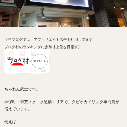
神楽坂
神田
神谷町
秋葉原
立ち食い
自由が丘
蒲田
虎ノ門
表参道
銀座
高円寺
高田馬場
麻布十番
代々木
目黒
恵比寿
赤坂
丼もの
抹茶
牛丼
ロールキャベツ
フレンチトースト
おにぎり
※当ブログでは、アフィリエイト広告を利用してます
ビール
GHEE系カレー
スープ春雨
ブログ村のランキングに参加【上位を目指す】
チョコレート
串かつ
水炊き
ビビンバ
クロワッサン
スイーツ
鴨肉
テイクアウト
デリバリー
ラーメンまとめ
焼肉まとめ
ランチ
デカ盛り
立ち飲み
寿司
回転寿司
バラチラシ
いなり
豚汁
ちゃわん武士です。
明太子
焼売
小籠包
煮込み
うなぎ
神保町・御茶ノ水・水道橋エリアで、タピオカドリンク専門店が
鯖の味噌煮
おでん
もつ鍋
ちゃんこ鍋
増えています。
カレー
カレーライス
キーマカレー
グリーンカレー
ドライカレー
カツカレー
例えば、