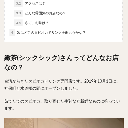
3.2
アクセスは？
チキンライス
肉骨茶
魯肉飯
麻婆豆腐
スンドゥブ
サムゲタン
コムタン
3.3
どんな雰囲気のお店なの？
ソルロンタン
ダルバート
ビリヤニ
ミールス
3.4
さて、お味は？
たこ焼き
お好み焼き
広島焼き
パン
4
次はどこのタピオカドリンクを飲もうかな？
ハンバーガー
ピザ
ホットドッグ
サンドイッチ
フルーツサンド
タマゴサンド
ケーキ
パンケーキ
アイス
プリン
緻茶(シックシック)さんってどんなお店
パフェ
たい焼き
豆花
バインミー
なの？
アボカド
とろろ
フォー
ナシゴレン
パエリア
カフェ
喫茶店
珈琲
紅茶
台湾からきたタピオカドリンク専門店です。2019年10月1日に、
神保町と水道橋の間にオープンしました。
お茶
タピオカ
チーズティー
フルーツティー
スムージー
ワイン
レモンサワー
ワンコイン
茹でたてのタピオカ、取り寄せた牛乳など新鮮なものに拘ってい
バイキング
食べ放題
ビストロ
京料理
ます。
沖縄料理
北京料理
広東料理
タイ料理
フレンチ
メキシカン
閉店