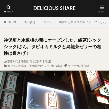
DELICIOUS SHARE
蕎麦
ラーメン
渋谷 ランチ
カレー
神谷町 ランチ
HOME
食べ歩き
カフェ
神保町と水道橋の間にオープンした、
料理ジャンルから探す
神保町と水道橋の間にオープンした、緻茶(シック
エリア・料理から探す
シック)さん。タピオカミルクと烏龍茶ゼリーの相
カツサンド
タマゴ
三軒茶屋
上野
性は良さげ！
下北沢
中目黒
中野
五反田
人形町
2019年11月4日
2024年1月1日
カフェ
,
水道橋・神保町のカフェ
,
食べ歩き
タピオカ
,
神保町
代々木上原
代官山
六本木
原宿
品川
四ツ谷
大井町
大崎
大森
学芸大学
広尾
御徒町
御成門
御茶ノ水
新宿
新橋
本郷三丁目
東京
武蔵小山
水道橋
池尻大橋
池袋
浅草
浅草橋
浜松町
渋谷
田町
白金高輪
祐天寺
神保町