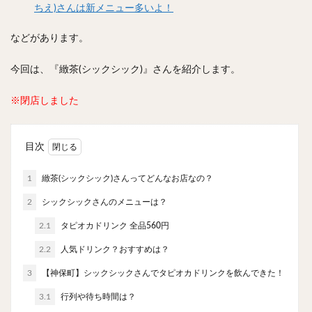
ちえ)さんは新メニュー多いよ！
やわうどん
肉吸い
蕎麦
信州そば
つけ蕎麦
立ち食い蕎麦
サラダ
パスタ
などがあります。
チーズ
ナポリタン
焼きそば
皿うどん
今回は、『緻茶(シックシック)』さんを紹介します。
ちゃんぽん
パッタイ
ジャージャー麺
洋食
オムライス
エビフライ
アジフライ
※閉店しました
カキフライ
ラザニア
ガレット
肉
焼肉
ホルモン
ラム肉
ステーキ
ハンバーグ
目次
しゃぶしゃぶ
唐揚げ
チキン南蛮
生姜焼き
牛かつ
とんかつ
味噌かつ
トンテキ
1
緻茶(シックシック)さんってどんなお店なの？
焼きとん
とりかつ
メンチカツ
焼き鳥
2
シックシックさんのメニューは？
牛タン
くじら
餃子
魚
さんま
2.1
タピオカドリンク 全品560円
牡蠣
かつお節
ふかひれ
定食
米
2.2
人気ドリンク？おすすめは？
丼物
海鮮丼
天丼
かつ丼
親子丼
3
【神保町】シックシックさんでタピオカドリンクを飲んできた！
豚丼
鰻丼
ローストビーフ丼
えびめし
3.1
行列や待ち時間は？
チャーハン
リゾット
レバニラ
中華粥