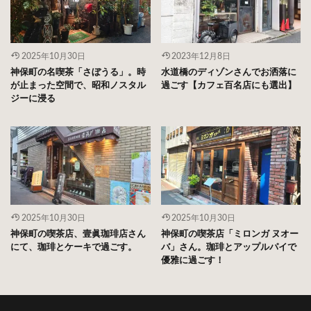
2025年10月30日
2023年12月8日
神保町の名喫茶「さぼうる」。時
水道橋のディゾンさんでお洒落に
が止まった空間で、昭和ノスタル
過ごす【カフェ百名店にも選出】
ジーに浸る
2025年10月30日
2025年10月30日
神保町の喫茶店、壹眞珈琲店さん
神保町の喫茶店「ミロンガ ヌオー
にて、珈琲とケーキで過ごす。
バ」さん。珈琲とアップルパイで
優雅に過ごす！