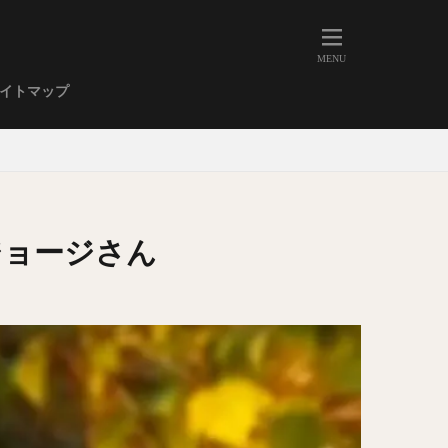
人形町
大森
学芸大学
イトマップ
武蔵小山
金高輪
祐天寺
虎ノ門
赤坂
丼もの
EE系カレー
ジョージさん
イーツ
鴨肉
立ち飲み
煮込み
キーマカレー
ステーキカレー
支那そば
家系ラーメン