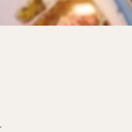
サンドイッチ
フルーツサンド
タマゴサンド
ケーキ
パンケ
ェ
たい焼き
豆花
バインミー
アボカド
とろろ
フ
フェ
喫茶店
珈琲
紅茶
お茶
タピオカ
チーズティ
スムージー
ワイン
レモンサワー
ワンコイン
バイキング
料理
沖縄料理
北京料理
広東料理
タイ料理
フレンチ
検索
ん