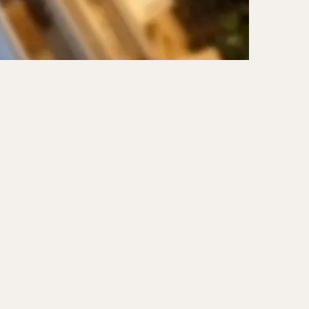
ーキ
アイス
ォー
ナシゴレン
ー
食べ放題
メキシカン