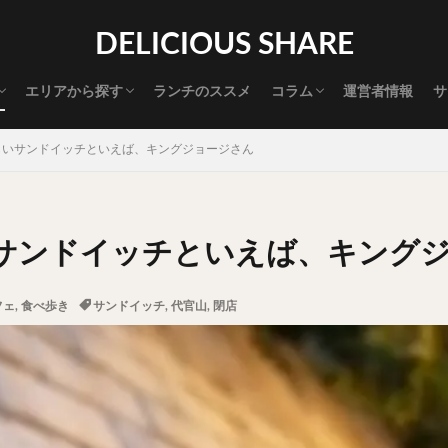
渋谷グルメ
新宿グルメ
代々木グルメ
三軒茶屋グルメ
恵比寿グルメ
中目黒グルメ
広尾グルメ
麻布十番グルメ
目黒グルメ
五反田グルメ
赤坂グルメ
神保町グルメ
新橋グルメ
銀座グルメ
神田グルメ
秋葉原グルメ
御徒町グルメ
上野グルメ
食べ歩き道
探す
DELICIOUS SHARE
タマゴ
三軒茶屋
上野
下北沢
中目黒
中野
五反田
代官山
六本木
原宿
品川
四ツ谷
大井町
大崎
エリアから探す
ランチのススメ
コラム
運営者情報
サ
御成門
御茶ノ水
新宿
新橋
本郷三丁目
東京
渋谷グルメ
新宿グルメ
代々木グルメ
三軒茶屋グルメ
恵比寿グルメ
中目黒グルメ
広尾グルメ
麻布十番グルメ
目黒グルメ
五反田グルメ
赤坂グルメ
神保町グルメ
新橋グルメ
銀座グルメ
神田グルメ
秋葉原グルメ
御徒町グルメ
上野グルメ
食べ歩き道
大橋
池袋
浅草
浅草橋
浜松町
渋谷
田町
白
しいサンドイッチといえば、キングジョージさん
坂
神田
神谷町
秋葉原
立ち食い
自由が丘
蒲田
高円寺
高田馬場
麻布十番
代々木
目黒
恵比寿
ロールキャベツ
フレンチトースト
おにぎり
ビール
GH
サンドイッチといえば、キング
チョコレート
串かつ
水炊き
ビビンバ
クロワッサン
ス
デリバリー
ラーメンまとめ
焼肉まとめ
ランチ
デカ盛り
フェ
,
食べ歩き
サンドイッチ
,
代官山
,
閉店
司
バラチラシ
いなり
豚汁
明太子
焼売
小籠包
味噌煮
おでん
もつ鍋
ちゃんこ鍋
カレー
カレーライス
ドライカレー
カツカレー
スープカレー
マッサマンカレー
ライス
天ぷら
串揚げ
ラーメン
中華そば
醤油ラーメン
味噌ラーメン
とんこつラーメン
魚介とんこつ
熊本ラーメン