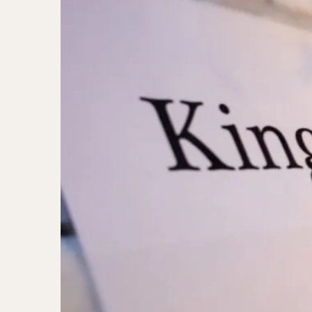
二郎系ラーメン
カレーラーメン
ワンタンメン
山形ラーメン
カレーつけ麺
稲庭うどん
サラダ
パス
ジャージャー麺
ガレット
肉
チキン南蛮
メンチカツ
ふかひれ
定
ローストビーフ丼
肉骨茶
魯肉
ビリヤニ
ミ