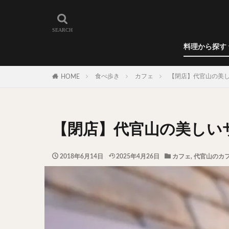
和食
洋食
カレー
ラーメン
うどん
蕎麦
肉料理
世界の料理
カフェ
エリア・料理から
カツサンド
代々木上原
料理から探す
広尾
御徒町
和食
洋食
カレー
ラーメン
うどん
蕎麦
肉料理
世界の料理
カフェ
水道橋
池尻
食べ歩き
カフェ
【閉店】代官山の美
HOME
神保町
神楽
表参道
銀座
抹茶
牛丼
【閉店】代官山の美しい
スープ春雨
テイクアウト
2018年6月14日
2025年4月26日
カフェ
,
代官山のカ
寿司
回転寿
うなぎ
鯖の
グリーンカレー
ナン
ハヤシ
塩ラーメン