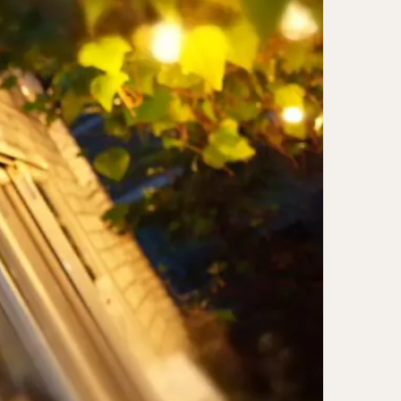
レー担々麺
ンメン
ン
け麺
岐うどん
麦
立ち食い蕎麦
パッタイ
ラザニア
ぶしゃぶ
唐揚げ
とりかつ
かつお節
鰻丼
チキンライス
タン
ダルバート
ー
ピザ