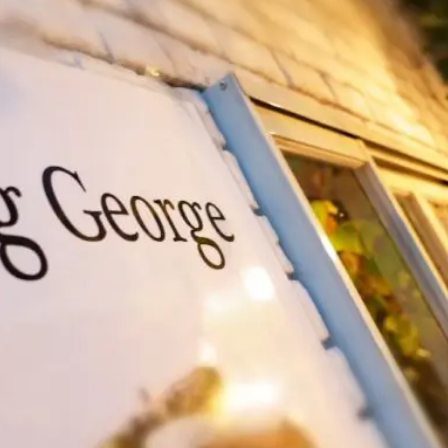
煮干しラーメン
鶏白湯ラーメン
担々麺
生姜ラーメン
カ
海老ラーメン
鯛ラーメン
辛いラーメン
台湾ラーメン
タ
酸辣湯麺
麻婆麺
牛骨ラーメン
喜多方ラーメン
京都ラーメ
トマトラーメン
沖縄そば
冷麺
そうめん
ビーフン
つ
油そば
まぜそば
うどん
カレーうどん
かすうどん
讃
久留米うどん
やわうどん
肉吸い
蕎麦
信州そば
つけ蕎
タ
チーズ
ナポリタン
焼きそば
皿うどん
ちゃんぽん
洋食
オムライス
エビフライ
アジフライ
カキフライ
焼肉
ホルモン
ラム肉
ステーキ
ハンバーグ
しゃ
生姜焼き
牛かつ
とんかつ
味噌かつ
トンテキ
焼きとん
焼き鳥
牛タン
くじら
餃子
魚
さんま
牡蠣
食
米
丼物
海鮮丼
天丼
かつ丼
親子丼
豚丼
えびめし
チャーハン
リゾット
レバニラ
中華粥
飯
麻婆豆腐
スンドゥブ
サムゲタン
コムタン
ソルロン
ールス
たこ焼き
お好み焼き
広島焼き
パン
ハンバーガ