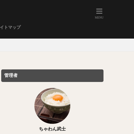
人形町
大森
学芸大学
イトマップ
武蔵小山
金高輪
祐天寺
虎ノ門
赤坂
丼もの
EE系カレー
管理者
イーツ
鴨肉
立ち飲み
煮込み
キーマカレー
ステーキカレー
支那そば
ちゃわん武士
家系ラーメン