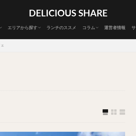
渋谷グルメ
新宿グルメ
代々木グルメ
三軒茶屋グルメ
恵比寿グルメ
中目黒グルメ
広尾グルメ
麻布十番グルメ
目黒グルメ
五反田グルメ
赤坂グルメ
神保町グルメ
新橋グルメ
銀座グルメ
神田グルメ
秋葉原グルメ
御徒町グルメ
上野グルメ
食べ歩き道
探す
DELICIOUS SHARE
タマゴ
三軒茶屋
上野
下北沢
中目黒
中野
五反田
代官山
六本木
原宿
品川
四ツ谷
大井町
大崎
エリアから探す
ランチのススメ
コラム
運営者情報
サ
御成門
御茶ノ水
新宿
新橋
本郷三丁目
東京
渋谷グルメ
新宿グルメ
代々木グルメ
三軒茶屋グルメ
恵比寿グルメ
中目黒グルメ
広尾グルメ
麻布十番グルメ
目黒グルメ
五反田グルメ
赤坂グルメ
神保町グルメ
新橋グルメ
銀座グルメ
神田グルメ
秋葉原グルメ
御徒町グルメ
上野グルメ
食べ歩き道
大橋
池袋
浅草
浅草橋
浜松町
渋谷
田町
白
フェ
坂
神田
神谷町
秋葉原
立ち食い
自由が丘
蒲田
高円寺
高田馬場
麻布十番
代々木
目黒
恵比寿
ロールキャベツ
フレンチトースト
おにぎり
ビール
GH
チョコレート
串かつ
水炊き
ビビンバ
クロワッサン
ス
デリバリー
ラーメンまとめ
焼肉まとめ
ランチ
デカ盛り
司
バラチラシ
いなり
豚汁
明太子
焼売
小籠包
味噌煮
おでん
もつ鍋
ちゃんこ鍋
カレー
カレーライス
ドライカレー
カツカレー
スープカレー
マッサマンカレー
ライス
天ぷら
串揚げ
ラーメン
中華そば
醤油ラーメン
味噌ラーメン
とんこつラーメン
魚介とんこつ
熊本ラーメン