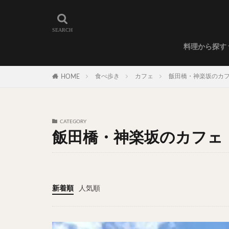
和食
洋食
カレー
ラーメン
うどん
蕎麦
肉料理
世界の料理
カフェ
エリア・料理から
カツサンド
代々木上原
料理から探す
広尾
御徒町
和食
洋食
カレー
ラーメン
うどん
蕎麦
肉料理
世界の料理
カフェ
水道橋
池尻
食べ歩き
カフェ
飯田橋・神楽坂のカ
HOME
神保町
神楽
表参道
銀座
抹茶
牛丼
CATEGORY
スープ春雨
飯田橋・神楽坂のカフェ
テイクアウト
寿司
回転寿
うなぎ
鯖の
新着順
人気順
グリーンカレー
ナン
ハヤシ
塩ラーメン