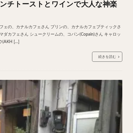
ンチトーストとワインで大人な神楽
サンドイッチ
フルーツサンド
タマゴサンド
ケーキ
パンケ
ェ
たい焼き
豆花
バインミー
アボカド
とろろ
フ
フェ
喫茶店
珈琲
紅茶
お茶
タピオカ
チーズティ
カフェの、カナルカフェさん プリンの、カナルカフェブティックさ
スムージー
ワイン
レモンサワー
ワンコイン
バイキング
マダカフェさん シュークリームの、コパン(Copain)さん キャロッ
KH […]
料理
沖縄料理
北京料理
広東料理
タイ料理
フレンチ
続きを読む
検索