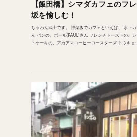
【飯田橋】シマダカフェのフレ
ホットドッグ
坂を愉しむ！
プリン
パフ
パエリア
カ
ちゃわん武士です。 神楽坂でカフェといえば、 水上
フルーツティー
ん パンの、ポール(PAUL)さん フレンチトーストの、シ
トケーキの、アカアマコーヒーロースターズ トウキョウ(A
ビストロ
京
閉店