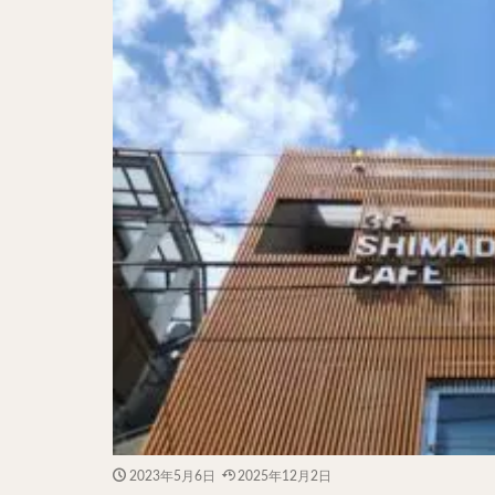
二郎系ラーメン
カレーラーメン
ワンタンメン
山形ラーメン
カレーつけ麺
稲庭うどん
サラダ
パス
ジャージャー麺
ガレット
肉
チキン南蛮
メンチカツ
ふかひれ
定
ローストビーフ丼
肉骨茶
魯肉
2023年5月6日
2025年12月2日
ビリヤニ
ミ