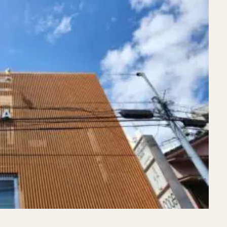
煮干しラーメン
鶏白湯ラーメン
担々麺
生姜ラーメン
カ
海老ラーメン
鯛ラーメン
辛いラーメン
台湾ラーメン
タ
酸辣湯麺
麻婆麺
牛骨ラーメン
喜多方ラーメン
京都ラーメ
トマトラーメン
沖縄そば
冷麺
そうめん
ビーフン
つ
油そば
まぜそば
うどん
カレーうどん
かすうどん
讃
久留米うどん
やわうどん
肉吸い
蕎麦
信州そば
つけ蕎
タ
チーズ
ナポリタン
焼きそば
皿うどん
ちゃんぽん
洋食
オムライス
エビフライ
アジフライ
カキフライ
焼肉
ホルモン
ラム肉
ステーキ
ハンバーグ
しゃ
生姜焼き
牛かつ
とんかつ
味噌かつ
トンテキ
焼きとん
焼き鳥
牛タン
くじら
餃子
魚
さんま
牡蠣
食
米
丼物
海鮮丼
天丼
かつ丼
親子丼
豚丼
えびめし
チャーハン
リゾット
レバニラ
中華粥
飯
麻婆豆腐
スンドゥブ
サムゲタン
コムタン
ソルロン
ールス
たこ焼き
お好み焼き
広島焼き
パン
ハンバーガ