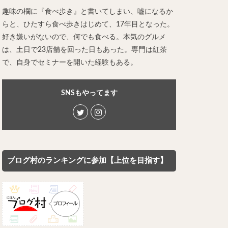
レー担々麺
趣味の欄に『食べ歩き』と書いてしまい、嘘になるか
らと、ひたすら食べ歩きはじめて、17年目となった。
ンメン
好き嫌いがないので、何でも食べる。本気のグルメ
ン
は、土日で23店舗を回った日もあった。専門は紅茶
け麺
で、自身でセミナーを開いた経験もある。
岐うどん
麦
立ち食い蕎麦
SNSもやってます
パッタイ
ラザニア
ぶしゃぶ
唐揚げ
とりかつ
ブログ村のランキングに参加【上位を目指す】
かつお節
鰻丼
チキンライス
タン
ダルバート
ー
ピザ