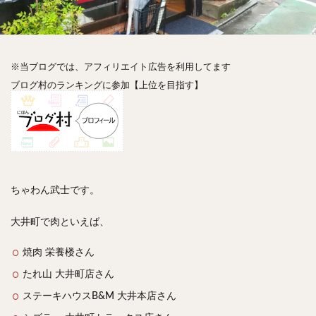
神楽坂
神田
神谷町
秋葉原
立ち食い
自由が丘
蒲田
虎ノ門
表参道
銀座
高円寺
高田馬場
麻布十番
代々木
目黒
※当ブログでは、アフィリエイト広告を利用してます
恵比寿
赤坂
丼もの
抹茶
牛丼
ブログ村のランキングに参加【上位を目指す】
ロールキャベツ
フレンチトースト
おにぎり
ビール
GHEE系カレー
スープ春雨
チョコレート
串かつ
水炊き
ビビンバ
クロワッサン
スイーツ
鴨肉
テイクアウト
デリバリー
ラーメンまとめ
焼肉まとめ
ちゃわん武士です。
ランチ
デカ盛り
立ち飲み
寿司
回転寿司
バラチラシ
いなり
豚汁
大井町で肉といえば、
明太子
焼売
小籠包
煮込み
うなぎ
焼肉 栄養楼さん
鯖の味噌煮
おでん
もつ鍋
ちゃんこ鍋
たれ山 大井町店さん
カレー
カレーライス
キーマカレー
ステーキハウスB&M 大井本店さん
グリーンカレー
ドライカレー
カツカレー