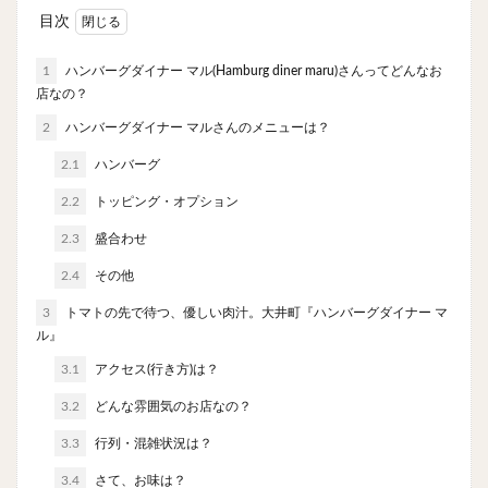
やわうどん
肉吸い
蕎麦
信州そば
目次
つけ蕎麦
立ち食い蕎麦
サラダ
パスタ
1
ハンバーグダイナー マル(Hamburg diner maru)さんってどんなお
チーズ
ナポリタン
焼きそば
皿うどん
店なの？
ちゃんぽん
パッタイ
ジャージャー麺
洋食
2
ハンバーグダイナー マルさんのメニューは？
オムライス
エビフライ
アジフライ
2.1
ハンバーグ
カキフライ
ラザニア
ガレット
肉
焼肉
2.2
トッピング・オプション
ホルモン
ラム肉
ステーキ
ハンバーグ
2.3
盛合わせ
しゃぶしゃぶ
唐揚げ
チキン南蛮
生姜焼き
牛かつ
とんかつ
味噌かつ
トンテキ
2.4
その他
焼きとん
とりかつ
メンチカツ
焼き鳥
3
トマトの先で待つ、優しい肉汁。大井町『ハンバーグダイナー マ
ル』
牛タン
くじら
餃子
魚
さんま
3.1
アクセス(行き方)は？
牡蠣
かつお節
ふかひれ
定食
米
丼物
海鮮丼
天丼
かつ丼
親子丼
3.2
どんな雰囲気のお店なの？
豚丼
鰻丼
ローストビーフ丼
えびめし
3.3
行列・混雑状況は？
チャーハン
リゾット
レバニラ
中華粥
3.4
さて、お味は？