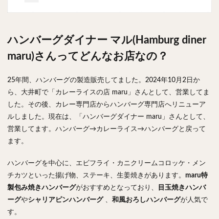
チキンライス
肉骨茶
魯肉飯
麻婆豆腐
スンドゥブ
サムゲタン
コムタン
ソルロンタン
ダルバート
ビリヤニ
ミールス
ハンバーグダイナー マル(Hamburg diner
たこ焼き
お好み焼き
広島焼き
パン
maru)さんってどんなお店なの？
ハンバーガー
ピザ
ホットドッグ
25年間、ハンバーグの製造販売してました。2024年10月2日か
サンドイッチ
フルーツサンド
タマゴサンド
ら、大井町で「カレーライスの店 maru」さんとして、営業してま
ケーキ
パンケーキ
アイス
プリン
した。その後、カレー専門店からハンバーグ専門店へリニューア
パフェ
たい焼き
豆花
バインミー
ルしました。現在は、「ハンバーグダイナー maru」さんとして、
アボカド
とろろ
フォー
ナシゴレン
営業してます。ハンバーグ→カレーライス→ハンバーグと戻って
パエリア
カフェ
喫茶店
珈琲
紅茶
ます。
お茶
タピオカ
チーズティー
フルーツティー
ハンバーグを中心に、エビフライ・カニクリームコロッケ・メン
スムージー
ワイン
レモンサワー
ワンコイン
チカツといった揚げ物、ステーキ、生姜焼きがあります。
maru特
バイキング
食べ放題
ビストロ
京料理
製包み焼きハンバーグ
がおすすめとなっており、
目玉焼きハンバ
沖縄料理
北京料理
広東料理
タイ料理
ーグ
や
シャリアピンハンバーグ
、
和風おろしハンバーグ
が人気で
す。
フレンチ
メキシカン
閉店