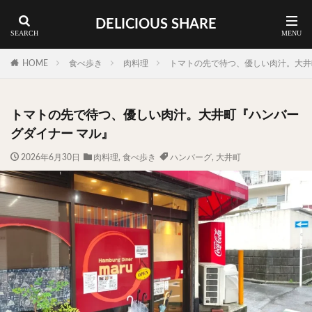
DELICIOUS SHARE
蕎麦
ラーメン
渋谷 ランチ
カレー
神谷町 ランチ
HOME
食べ歩き
肉料理
トマトの先で待つ、優しい肉汁。大井
料理ジャンルから探す
トマトの先で待つ、優しい肉汁。大井町『ハンバー
エリア・料理から探す
グダイナー マル』
カツサンド
タマゴ
三軒茶屋
上野
2026年6月30日
肉料理
,
食べ歩き
ハンバーグ
,
大井町
下北沢
中目黒
中野
五反田
人形町
代々木上原
代官山
六本木
原宿
品川
四ツ谷
大井町
大崎
大森
学芸大学
広尾
御徒町
御成門
御茶ノ水
新宿
新橋
本郷三丁目
東京
武蔵小山
水道橋
池尻大橋
池袋
浅草
浅草橋
浜松町
渋谷
田町
白金高輪
祐天寺
神保町