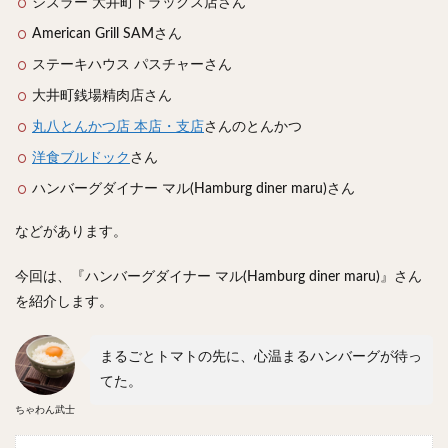
シズラー 大井町トラックス店さん
スープカレー
マッサマンカレー
ステーキカレー
American Grill SAMさん
ナン
ハヤシライス
天ぷら
串揚げ
ステーキハウス パスチャーさん
ラーメン
中華そば
醤油ラーメン
支那そば
大井町銭場精肉店さん
塩ラーメン
味噌ラーメン
とんこつラーメン
丸八とんかつ店 本店・支店
さんのとんかつ
魚介とんこつ
熊本ラーメン
家系ラーメン
洋食ブルドック
さん
二郎系ラーメン
煮干しラーメン
鶏白湯ラーメン
ハンバーグダイナー マル(Hamburg diner maru)さん
担々麺
生姜ラーメン
カレー担々麺
カレーラーメン
海老ラーメン
鯛ラーメン
などがあります。
辛いラーメン
台湾ラーメン
タンメン
今回は、『ハンバーグダイナー マル(Hamburg diner maru)』さん
ワンタンメン
酸辣湯麺
麻婆麺
牛骨ラーメン
を紹介します。
喜多方ラーメン
京都ラーメン
山形ラーメン
トマトラーメン
沖縄そば
冷麺
そうめん
まるごとトマトの先に、心温まるハンバーグが待っ
ビーフン
つけ麺
カレーつけ麺
油そば
てた。
まぜそば
うどん
カレーうどん
かすうどん
ちゃわん武士
讃岐うどん
稲庭うどん
久留米うどん