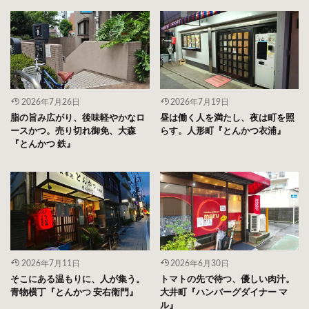
2026年7月26日
2026年7月19日
脂の旨み広がり、後味軽やかなロ
昼は働く人を満たし、夜は町を照
ースかつ。売り切れ御免、大森
らす。人形町『とんかつ衣浦』
『とんかつ 鉄』
2026年7月11日
2026年6月30日
そこにある温もりに、人が集う。
トマトの先で待つ、優しい肉汁。
青物横丁『とんかつ 安右衛門』
大井町『ハンバーグダイナー マ
ル』