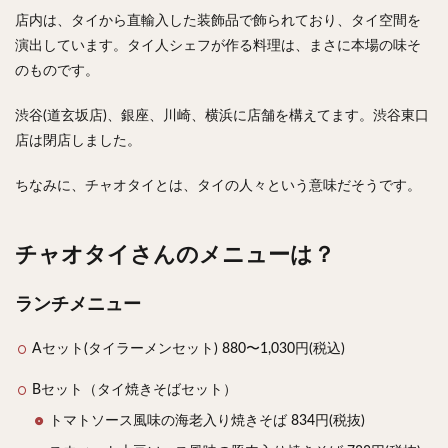
チキンライス
肉骨茶
魯肉飯
麻婆豆腐
店内は、タイから直輸入した装飾品で飾られており、タイ空間を
スンドゥブ
サムゲタン
コムタン
演出しています。タイ人シェフが作る料理は、まさに本場の味そ
のものです。
ソルロンタン
ダルバート
ビリヤニ
ミールス
たこ焼き
お好み焼き
広島焼き
パン
渋谷(道玄坂店)、銀座、川崎、横浜に店舗を構えてます。渋谷東口
ハンバーガー
ピザ
ホットドッグ
店は閉店しました。
サンドイッチ
フルーツサンド
タマゴサンド
ちなみに、チャオタイとは、タイの人々という意味だそうです。
ケーキ
パンケーキ
アイス
プリン
パフェ
たい焼き
豆花
バインミー
チャオタイさんのメニューは？
アボカド
とろろ
フォー
ナシゴレン
パエリア
カフェ
喫茶店
珈琲
紅茶
ランチメニュー
お茶
タピオカ
チーズティー
フルーツティー
スムージー
ワイン
レモンサワー
ワンコイン
Aセット(タイラーメンセット) 880〜1,030円(税込)
バイキング
食べ放題
ビストロ
京料理
Bセット（タイ焼きそばセット）
沖縄料理
北京料理
広東料理
タイ料理
トマトソース風味の海老入り焼きそば 834円(税抜)
フレンチ
メキシカン
閉店