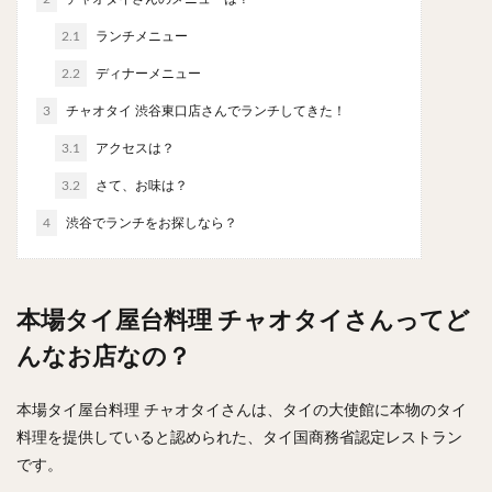
やわうどん
肉吸い
蕎麦
信州そば
2.1
ランチメニュー
つけ蕎麦
立ち食い蕎麦
サラダ
パスタ
2.2
ディナーメニュー
チーズ
ナポリタン
焼きそば
皿うどん
3
チャオタイ 渋谷東口店さんでランチしてきた！
ちゃんぽん
パッタイ
ジャージャー麺
洋食
オムライス
エビフライ
アジフライ
3.1
アクセスは？
カキフライ
ラザニア
ガレット
肉
焼肉
3.2
さて、お味は？
ホルモン
ラム肉
ステーキ
ハンバーグ
4
渋谷でランチをお探しなら？
しゃぶしゃぶ
唐揚げ
チキン南蛮
生姜焼き
牛かつ
とんかつ
味噌かつ
トンテキ
焼きとん
とりかつ
メンチカツ
焼き鳥
本場タイ屋台料理 チャオタイさんってど
牛タン
くじら
餃子
魚
さんま
んなお店なの？
牡蠣
かつお節
ふかひれ
定食
米
丼物
海鮮丼
天丼
かつ丼
親子丼
本場タイ屋台料理 チャオタイさんは、タイの大使館に本物のタイ
料理を提供していると認められた、タイ国商務省認定レストラン
豚丼
鰻丼
ローストビーフ丼
えびめし
です。
チャーハン
リゾット
レバニラ
中華粥