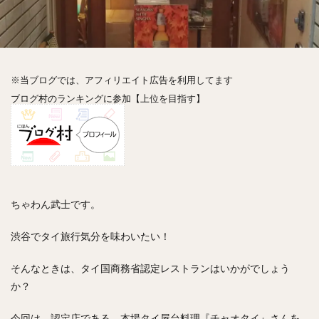
神楽坂
神田
神谷町
秋葉原
立ち食い
自由が丘
蒲田
虎ノ門
表参道
銀座
高円寺
高田馬場
麻布十番
代々木
目黒
恵比寿
赤坂
丼もの
抹茶
牛丼
※当ブログでは、アフィリエイト広告を利用してます
ロールキャベツ
フレンチトースト
おにぎり
ブログ村のランキングに参加【上位を目指す】
ビール
GHEE系カレー
スープ春雨
チョコレート
串かつ
水炊き
ビビンバ
クロワッサン
スイーツ
鴨肉
テイクアウト
デリバリー
ラーメンまとめ
焼肉まとめ
ランチ
デカ盛り
立ち飲み
寿司
ちゃわん武士です。
回転寿司
バラチラシ
いなり
豚汁
渋谷でタイ旅行気分を味わいたい！
明太子
焼売
小籠包
煮込み
うなぎ
鯖の味噌煮
おでん
もつ鍋
ちゃんこ鍋
そんなときは、タイ国商務省認定レストランはいかがでしょう
カレー
カレーライス
キーマカレー
か？
グリーンカレー
ドライカレー
カツカレー