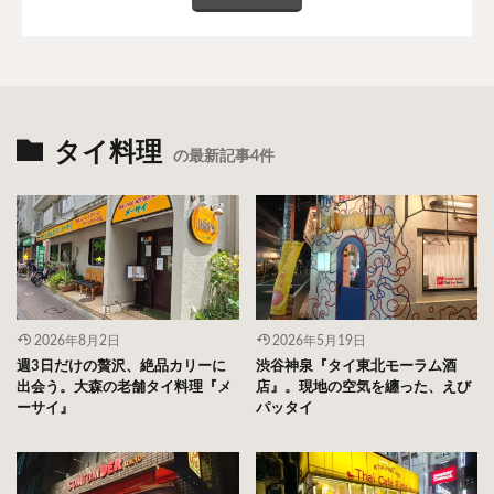
タイ料理
の最新記事4件
2026年8月2日
2026年5月19日
週3日だけの贅沢、絶品カリーに
渋谷神泉『タイ東北モーラム酒
出会う。大森の老舗タイ料理『メ
店』。現地の空気を纏った、えび
ーサイ』
パッタイ