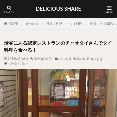
DELICIOUS SHARE
蕎麦
ラーメン
渋谷 ランチ
カレー
神谷町 ランチ
HOME
食べ歩き
世界の料理
タイ料理
渋谷にある認定レ
料理ジャンルから探す
渋谷にある認定レストランのチャオタイさんでタイ
エリア・料理から探す
料理を食べる！
カツサンド
タマゴ
三軒茶屋
上野
2018年5月8日
2024年3月7日
タイ料理
,
世界の料理
,
食べ歩き
パッタイ
,
渋谷
下北沢
中目黒
中野
五反田
人形町
代々木上原
代官山
六本木
原宿
品川
四ツ谷
大井町
大崎
大森
学芸大学
広尾
御徒町
御成門
御茶ノ水
新宿
新橋
本郷三丁目
東京
武蔵小山
水道橋
池尻大橋
池袋
浅草
浅草橋
浜松町
渋谷
田町
白金高輪
祐天寺
神保町