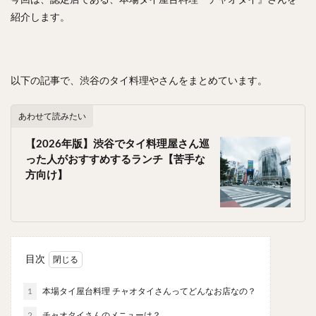
今回は、認定店である、本場タイ屋台料理『チャオタイ』さんを
スープカレー
マッサマンカレー
ステーキカレー
紹介します。
ナン
ハヤシライス
天ぷら
串揚げ
ラーメン
中華そば
醤油ラーメン
支那そば
塩ラーメン
味噌ラーメン
とんこつラーメン
以下の記事で、渋谷のタイ料理やさんをまとめています。
魚介とんこつ
熊本ラーメン
家系ラーメン
二郎系ラーメン
煮干しラーメン
鶏白湯ラーメン
あわせて読みたい
担々麺
生姜ラーメン
カレー担々麺
【2026年版】渋谷でタイ料理屋さん巡
カレーラーメン
海老ラーメン
鯛ラーメン
った人がおすすめするランチ【苦手な
方向け】
辛いラーメン
台湾ラーメン
タンメン
ワンタンメン
酸辣湯麺
麻婆麺
牛骨ラーメン
喜多方ラーメン
京都ラーメン
山形ラーメン
トマトラーメン
沖縄そば
冷麺
そうめん
目次
ビーフン
つけ麺
カレーつけ麺
油そば
まぜそば
うどん
カレーうどん
かすうどん
1
本場タイ屋台料理 チャオタイさんってどんなお店なの？
讃岐うどん
稲庭うどん
久留米うどん
2
チャオタイさんのメニューは？