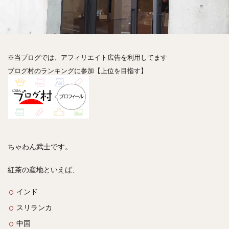
神楽坂
神田
神谷町
秋葉原
立ち食い
自由が丘
蒲田
虎ノ門
表参道
銀座
高円寺
高田馬場
麻布十番
代々木
目黒
恵比寿
赤坂
丼もの
抹茶
牛丼
※当ブログでは、アフィリエイト広告を利用してます
ロールキャベツ
フレンチトースト
おにぎり
ブログ村のランキングに参加【上位を目指す】
ビール
GHEE系カレー
スープ春雨
チョコレート
串かつ
水炊き
ビビンバ
クロワッサン
スイーツ
鴨肉
テイクアウト
デリバリー
ラーメンまとめ
焼肉まとめ
ランチ
デカ盛り
立ち飲み
寿司
ちゃわん武士です。
回転寿司
バラチラシ
いなり
豚汁
紅茶の産地といえば、
明太子
焼売
小籠包
煮込み
うなぎ
鯖の味噌煮
おでん
もつ鍋
ちゃんこ鍋
インド
カレー
カレーライス
キーマカレー
スリランカ
グリーンカレー
ドライカレー
カツカレー
中国