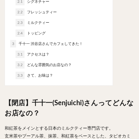
2.1
シグネチャー
やわうどん
肉吸い
蕎麦
信州そば
2.2
フレッシュティー
つけ蕎麦
立ち食い蕎麦
サラダ
パスタ
チーズ
ナポリタン
焼きそば
皿うどん
2.3
ミルクティー
ちゃんぽん
パッタイ
ジャージャー麺
洋食
2.4
トッピング
オムライス
エビフライ
アジフライ
3
千十一 渋谷店さんでカフェしてきた！
カキフライ
ラザニア
ガレット
肉
焼肉
3.1
アクセスは？
ホルモン
ラム肉
ステーキ
ハンバーグ
3.2
どんな雰囲気のお店なの？
しゃぶしゃぶ
唐揚げ
チキン南蛮
生姜焼き
3.3
さて、お味は？
牛かつ
とんかつ
味噌かつ
トンテキ
焼きとん
とりかつ
メンチカツ
焼き鳥
牛タン
くじら
餃子
魚
さんま
【閉店】千十一(Senjuichi)さんってどんな
牡蠣
かつお節
ふかひれ
定食
米
お店なの？
丼物
海鮮丼
天丼
かつ丼
親子丼
豚丼
鰻丼
ローストビーフ丼
えびめし
和紅茶をメインとする日本のミルクティー専門店です。
チャーハン
リゾット
レバニラ
中華粥
玄米茶やプーアル茶、抹茶、和紅茶をベースとした、タピオカミ