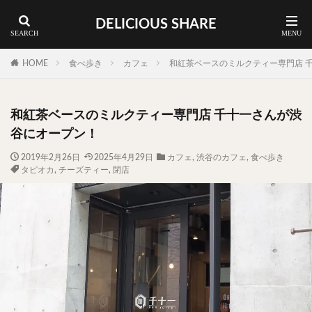
DELICIOUS SHARE
蕎麦
ラーメン
渋谷 ランチ
カレー
神谷町 ランチ
HOME
食べ歩き
カフェ
和紅茶ベースのミルクティー専門店 
料理ジャンルから探す
和紅茶ベースのミルクティー専門店 千十一さんが渋
エリア・料理から探す
谷にオープン！
カツサンド
タマゴ
三軒茶屋
上野
2019年2月26日
2025年4月29日
カフェ
,
渋谷のカフェ
,
食べ歩き
タピオカ
,
チーズティー
,
閉店
下北沢
中目黒
中野
五反田
人形町
代々木上原
代官山
六本木
原宿
品川
四ツ谷
大井町
大崎
大森
学芸大学
広尾
御徒町
御成門
御茶ノ水
新宿
新橋
本郷三丁目
東京
武蔵小山
水道橋
池尻大橋
池袋
浅草
浅草橋
浜松町
渋谷
田町
白金高輪
祐天寺
神保町