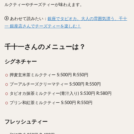
チキンライス
肉骨茶
魯肉飯
麻婆豆腐
ルクティーやチーズティーが味わえます。
スンドゥブ
サムゲタン
コムタン
あわせて読みたい：
銀座でタピオカ。大人の雰囲気漂う、千十
ソルロンタン
ダルバート
ビリヤニ
ミールス
一 銀座店さんでチーズティーを楽しむ！
たこ焼き
お好み焼き
広島焼き
パン
ハンバーガー
ピザ
ホットドッグ
千十一さんのメニューは？
サンドイッチ
フルーツサンド
タマゴサンド
ケーキ
パンケーキ
アイス
プリン
シグネチャー
パフェ
たい焼き
豆花
バインミー
押麦玄米茶ミルクティー S:500円 R:550円
アボカド
とろろ
フォー
ナシゴレン
プーアルチーズクリーマティー S:500円 R:550円
パエリア
カフェ
喫茶店
珈琲
紅茶
タピオカ抹茶ミルクティー(青汁入り) S:530円 R:580円
お茶
タピオカ
チーズティー
フルーツティー
プリン和紅茶ミルクティー S:500円 R:550円
スムージー
ワイン
レモンサワー
ワンコイン
バイキング
食べ放題
ビストロ
京料理
沖縄料理
北京料理
広東料理
タイ料理
フレッシュティー
フレンチ
メキシカン
閉店