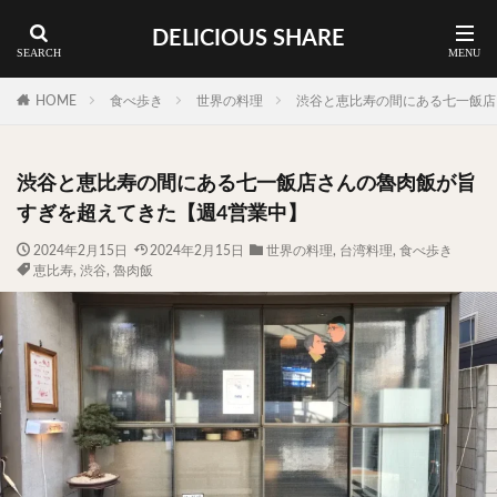
DELICIOUS SHARE
蕎麦
ラーメン
渋谷 ランチ
カレー
神谷町 ランチ
HOME
食べ歩き
世界の料理
渋谷と恵比寿の間にある七一飯店
料理ジャンルから探す
渋谷と恵比寿の間にある七一飯店さんの魯肉飯が旨
エリア・料理から探す
すぎを超えてきた【週4営業中】
カツサンド
タマゴ
三軒茶屋
上野
2024年2月15日
2024年2月15日
世界の料理
,
台湾料理
,
食べ歩き
恵比寿
,
渋谷
,
魯肉飯
下北沢
中目黒
中野
五反田
人形町
代々木上原
代官山
六本木
原宿
品川
四ツ谷
大井町
大崎
大森
学芸大学
広尾
御徒町
御成門
御茶ノ水
新宿
新橋
本郷三丁目
東京
武蔵小山
水道橋
池尻大橋
池袋
浅草
浅草橋
浜松町
渋谷
田町
白金高輪
祐天寺
神保町