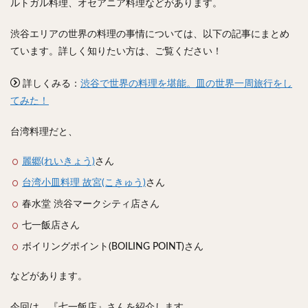
ルトガル料理、オセアニア料理などがあります。
スープカレー
マッサマンカレー
ステーキカレー
ナン
ハヤシライス
天ぷら
串揚げ
渋谷エリアの世界の料理の事情については、以下の記事にまとめ
ラーメン
中華そば
醤油ラーメン
支那そば
ています。詳しく知りたい方は、ご覧ください！
塩ラーメン
味噌ラーメン
とんこつラーメン
詳しくみる：
渋谷で世界の料理を堪能。皿の世界一周旅行をし
魚介とんこつ
熊本ラーメン
家系ラーメン
てみた！
二郎系ラーメン
煮干しラーメン
鶏白湯ラーメン
担々麺
生姜ラーメン
カレー担々麺
台湾料理だと、
カレーラーメン
海老ラーメン
鯛ラーメン
麗郷(れいきょう)
さん
辛いラーメン
台湾ラーメン
タンメン
台湾小皿料理 故宮(こきゅう)
さん
ワンタンメン
酸辣湯麺
麻婆麺
牛骨ラーメン
春水堂 渋谷マークシティ店さん
喜多方ラーメン
京都ラーメン
山形ラーメン
七一飯店さん
トマトラーメン
沖縄そば
冷麺
そうめん
ボイリングポイント(BOILING POINT)さん
ビーフン
つけ麺
カレーつけ麺
油そば
まぜそば
うどん
カレーうどん
かすうどん
などがあります。
讃岐うどん
稲庭うどん
久留米うどん
今回は、『七一飯店』さんを紹介します。