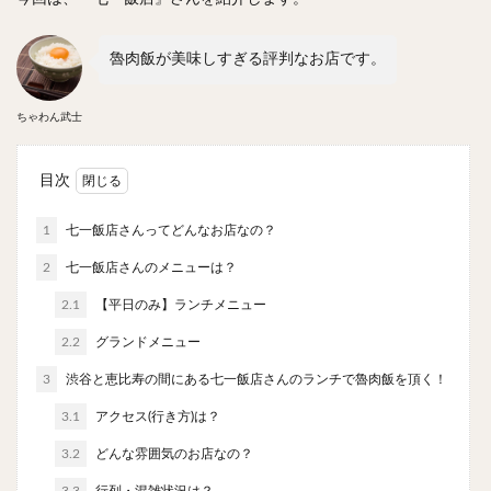
やわうどん
肉吸い
蕎麦
信州そば
つけ蕎麦
立ち食い蕎麦
サラダ
パスタ
魯肉飯が美味しすぎる評判なお店です。
チーズ
ナポリタン
焼きそば
皿うどん
ちゃんぽん
パッタイ
ジャージャー麺
洋食
ちゃわん武士
オムライス
エビフライ
アジフライ
カキフライ
ラザニア
ガレット
肉
焼肉
目次
ホルモン
ラム肉
ステーキ
ハンバーグ
1
七一飯店さんってどんなお店なの？
しゃぶしゃぶ
唐揚げ
チキン南蛮
生姜焼き
2
七一飯店さんのメニューは？
牛かつ
とんかつ
味噌かつ
トンテキ
2.1
【平日のみ】ランチメニュー
焼きとん
とりかつ
メンチカツ
焼き鳥
牛タン
くじら
餃子
魚
さんま
2.2
グランドメニュー
牡蠣
かつお節
ふかひれ
定食
米
3
渋谷と恵比寿の間にある七一飯店さんのランチで魯肉飯を頂く！
丼物
海鮮丼
天丼
かつ丼
親子丼
3.1
アクセス(行き方)は？
豚丼
鰻丼
ローストビーフ丼
えびめし
3.2
どんな雰囲気のお店なの？
チャーハン
リゾット
レバニラ
中華粥