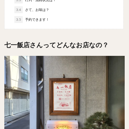
3.3
行列・混雑状況は？
チキンライス
肉骨茶
魯肉飯
麻婆豆腐
3.4
さて、お味は？
スンドゥブ
サムゲタン
コムタン
3.5
予約できます！
ソルロンタン
ダルバート
ビリヤニ
ミールス
たこ焼き
お好み焼き
広島焼き
パン
ハンバーガー
ピザ
ホットドッグ
七一飯店さんってどんなお店なの？
サンドイッチ
フルーツサンド
タマゴサンド
ケーキ
パンケーキ
アイス
プリン
パフェ
たい焼き
豆花
バインミー
アボカド
とろろ
フォー
ナシゴレン
パエリア
カフェ
喫茶店
珈琲
紅茶
お茶
タピオカ
チーズティー
フルーツティー
スムージー
ワイン
レモンサワー
ワンコイン
バイキング
食べ放題
ビストロ
京料理
沖縄料理
北京料理
広東料理
タイ料理
フレンチ
メキシカン
閉店