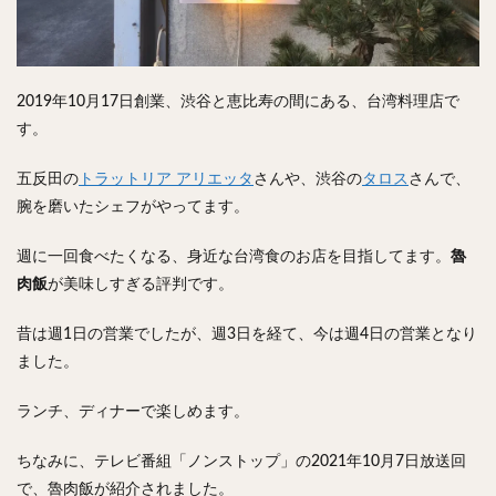
検索
2019年10月17日創業、渋谷と恵比寿の間にある、台湾料理店で
す。
五反田の
トラットリア アリエッタ
さんや、渋谷の
タロス
さんで、
腕を磨いたシェフがやってます。
週に一回食べたくなる、身近な台湾食のお店を目指してます。
魯
肉飯
が美味しすぎる評判です。
昔は週1日の営業でしたが、週3日を経て、今は週4日の営業となり
ました。
ランチ、ディナーで楽しめます。
ちなみに、テレビ番組「ノンストップ」の2021年10月7日放送回
で、魯肉飯が紹介されました。