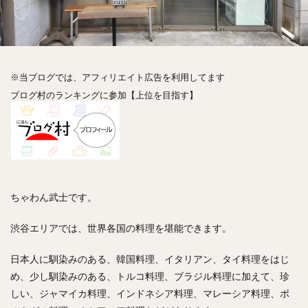
神楽坂
神田
神谷町
秋葉原
立ち食い
自由が丘
蒲田
虎ノ門
表参道
銀座
高円寺
高田馬場
麻布十番
代々木
目黒
恵比寿
赤坂
丼もの
抹茶
牛丼
※当ブログでは、アフィリエイト広告を利用してます
ロールキャベツ
フレンチトースト
おにぎり
ブログ村のランキングに参加【上位を目指す】
ビール
GHEE系カレー
スープ春雨
チョコレート
串かつ
水炊き
ビビンバ
クロワッサン
スイーツ
鴨肉
テイクアウト
デリバリー
ラーメンまとめ
焼肉まとめ
ランチ
デカ盛り
立ち飲み
寿司
ちゃわん武士です。
回転寿司
バラチラシ
いなり
豚汁
渋谷エリアでは、世界各国の料理を堪能できます。
明太子
焼売
小籠包
煮込み
うなぎ
鯖の味噌煮
おでん
もつ鍋
ちゃんこ鍋
日本人に馴染みのある、韓国料理、イタリアン、タイ料理をはじ
カレー
カレーライス
キーマカレー
め、少し馴染みのある、トルコ料理、ブラジル料理に加えて、珍
しい、ジャマイカ料理、インドネシア料理、マレーシア料理、ポ
グリーンカレー
ドライカレー
カツカレー