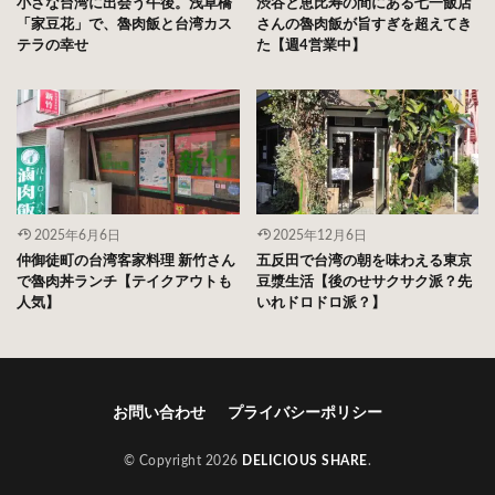
小さな台湾に出会う午後。浅草橋
渋谷と恵比寿の間にある七一飯店
「家豆花」で、魯肉飯と台湾カス
さんの魯肉飯が旨すぎを超えてき
テラの幸せ
た【週4営業中】
2025年6月6日
2025年12月6日
仲御徒町の台湾客家料理 新竹さん
五反田で台湾の朝を味わえる東京
で魯肉丼ランチ【テイクアウトも
豆漿生活【後のせサクサク派？先
人気】
いれドロドロ派？】
お問い合わせ
プライバシーポリシー
© Copyright 2026
DELICIOUS SHARE
.