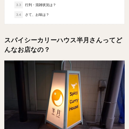
チキンライス
肉骨茶
魯肉飯
麻婆豆腐
3.3
行列・混雑状況は？
スンドゥブ
サムゲタン
コムタン
3.4
さて、お味は？
ソルロンタン
ダルバート
ビリヤニ
ミールス
たこ焼き
お好み焼き
広島焼き
パン
ハンバーガー
ピザ
ホットドッグ
スパイシーカリーハウス半月さんってど
サンドイッチ
フルーツサンド
タマゴサンド
んなお店なの？
ケーキ
パンケーキ
アイス
プリン
パフェ
たい焼き
豆花
バインミー
アボカド
とろろ
フォー
ナシゴレン
パエリア
カフェ
喫茶店
珈琲
紅茶
お茶
タピオカ
チーズティー
フルーツティー
スムージー
ワイン
レモンサワー
ワンコイン
バイキング
食べ放題
ビストロ
京料理
沖縄料理
北京料理
広東料理
タイ料理
フレンチ
メキシカン
閉店