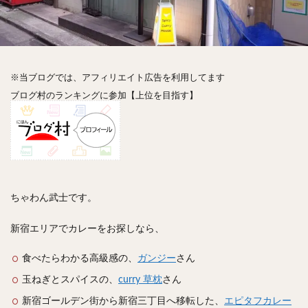
神楽坂
神田
神谷町
秋葉原
立ち食い
自由が丘
蒲田
虎ノ門
表参道
銀座
高円寺
高田馬場
麻布十番
代々木
目黒
恵比寿
赤坂
丼もの
抹茶
牛丼
※当ブログでは、アフィリエイト広告を利用してます
ロールキャベツ
フレンチトースト
おにぎり
ブログ村のランキングに参加【上位を目指す】
ビール
GHEE系カレー
スープ春雨
チョコレート
串かつ
水炊き
ビビンバ
クロワッサン
スイーツ
鴨肉
テイクアウト
デリバリー
ラーメンまとめ
焼肉まとめ
ランチ
デカ盛り
立ち飲み
寿司
ちゃわん武士です。
回転寿司
バラチラシ
いなり
豚汁
新宿エリアでカレーをお探しなら、
明太子
焼売
小籠包
煮込み
うなぎ
鯖の味噌煮
おでん
もつ鍋
ちゃんこ鍋
食べたらわかる高級感の、
ガンジー
さん
カレー
カレーライス
キーマカレー
玉ねぎとスパイスの、
curry 草枕
さん
グリーンカレー
ドライカレー
カツカレー
新宿ゴールデン街から新宿三丁目へ移転した、
エピタフカレー