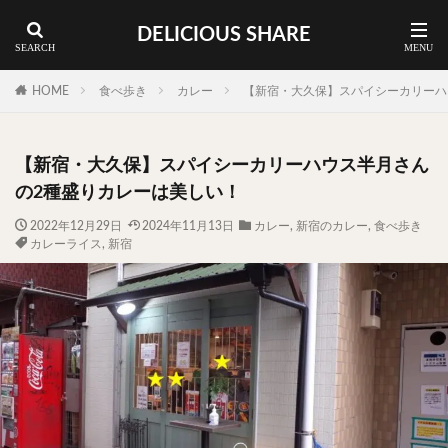
DELICIOUS SHARE
蕎麦
ラーメン
渋谷 ランチ
カレー
神谷町 ランチ
HOME
食べ歩き
カレー
【新宿・大久保】スパイシーカリーハ
料理ジャンルから探す
【新宿・大久保】スパイシーカリーハウス半月さん
エリア・料理から探す
の2種盛りカレーは美しい！
カツサンド
タマゴ
三軒茶屋
上野
2022年12月29日
2024年11月13日
カレー
,
新宿のカレー
,
食べ歩き
カレーライス
,
新宿
下北沢
中目黒
中野
五反田
人形町
代々木上原
代官山
六本木
原宿
品川
四ツ谷
大井町
大崎
大森
学芸大学
広尾
御徒町
御成門
御茶ノ水
新宿
新橋
本郷三丁目
東京
武蔵小山
水道橋
池尻大橋
池袋
浅草
浅草橋
浜松町
渋谷
田町
白金高輪
祐天寺
神保町