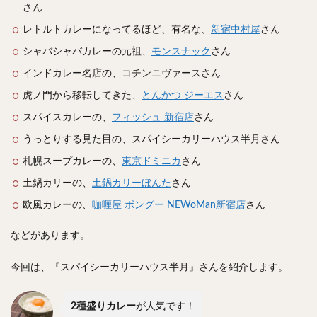
スープカレー
マッサマンカレー
ステーキカレー
さん
ナン
ハヤシライス
天ぷら
串揚げ
レトルトカレーになってるほど、有名な、
新宿中村屋
さん
ラーメン
中華そば
醤油ラーメン
支那そば
シャバシャバカレーの元祖、
モンスナック
さん
塩ラーメン
味噌ラーメン
とんこつラーメン
インドカレー名店の、コチンニヴァースさん
魚介とんこつ
熊本ラーメン
家系ラーメン
虎ノ門から移転してきた、
とんかつ ジーエス
さん
二郎系ラーメン
煮干しラーメン
鶏白湯ラーメン
スパイスカレーの、
フィッシュ 新宿店
さん
担々麺
生姜ラーメン
カレー担々麺
うっとりする見た目の、スパイシーカリーハウス半月さん
カレーラーメン
海老ラーメン
鯛ラーメン
札幌スープカレーの、
東京ドミニカ
さん
辛いラーメン
台湾ラーメン
タンメン
土鍋カリーの、
土鍋カリーぼんた
さん
ワンタンメン
酸辣湯麺
麻婆麺
牛骨ラーメン
欧風カレーの、
咖喱屋 ボングー NEWoMan新宿店
さん
喜多方ラーメン
京都ラーメン
山形ラーメン
などがあります。
トマトラーメン
沖縄そば
冷麺
そうめん
ビーフン
つけ麺
カレーつけ麺
油そば
今回は、『スパイシーカリーハウス半月』さんを紹介します。
まぜそば
うどん
カレーうどん
かすうどん
讃岐うどん
稲庭うどん
久留米うどん
2種盛りカレー
が人気です！