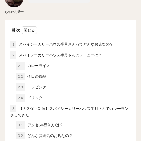
やわうどん
肉吸い
蕎麦
信州そば
ちゃわん武士
つけ蕎麦
立ち食い蕎麦
サラダ
パスタ
チーズ
ナポリタン
焼きそば
皿うどん
目次
ちゃんぽん
パッタイ
ジャージャー麺
洋食
オムライス
エビフライ
アジフライ
1
スパイシーカリーハウス半月さんってどんなお店なの？
カキフライ
ラザニア
ガレット
肉
焼肉
2
スパイシーカリーハウス半月さんのメニューは？
ホルモン
ラム肉
ステーキ
ハンバーグ
2.1
カレーライス
しゃぶしゃぶ
唐揚げ
チキン南蛮
生姜焼き
2.2
今日の逸品
牛かつ
とんかつ
味噌かつ
トンテキ
2.3
トッピング
焼きとん
とりかつ
メンチカツ
焼き鳥
2.4
牛タン
ドリンク
くじら
餃子
魚
さんま
牡蠣
かつお節
ふかひれ
定食
米
3
【大久保・新宿】スパイシーカリーハウス半月さんでカレーラン
チしてきた！
丼物
海鮮丼
天丼
かつ丼
親子丼
3.1
アクセス(行き方)は？
豚丼
鰻丼
ローストビーフ丼
えびめし
3.2
チャーハン
どんな雰囲気のお店なの？
リゾット
レバニラ
中華粥