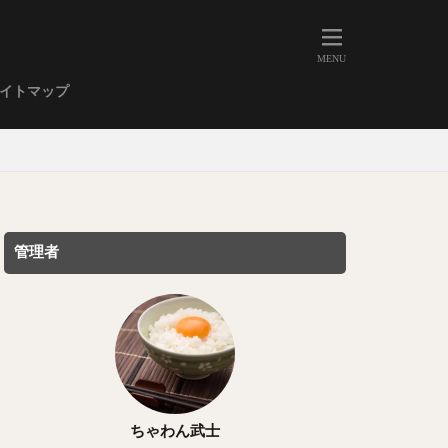
人形町
大森
学芸大学
イトマップ
武蔵小山
金高輪
祐天寺
虎ノ門
赤坂
丼もの
EE系カレー
管理者
イーツ
鴨肉
立ち飲み
煮込み
キーマカレー
ステーキカレー
支那そば
ちゃわん武士
家系ラーメン