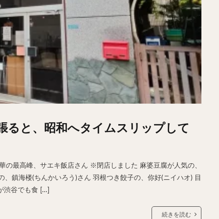
張ると、昭和へタイムスリップして
華の最高峰、サエキ飯店さん ※閉店しました 麻婆豆腐が人気の、
の、鎮海楼(ちんかいろう)さん 羽根つき餃子の、你好(ニイハオ) 目
谷でも食 […]
続きを読む