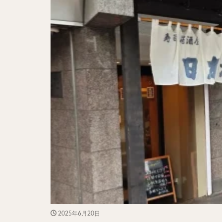
二郎系ラーメン
カレーラーメン
ワンタンメン
山形ラーメン
カレーつけ麺
稲庭うどん
サラダ
パス
ジャージャー麺
ガレット
肉
チキン南蛮
メンチカツ
ふかひれ
定
ローストビーフ丼
肉骨茶
魯肉
2025年6月20日
ビリヤニ
ミ