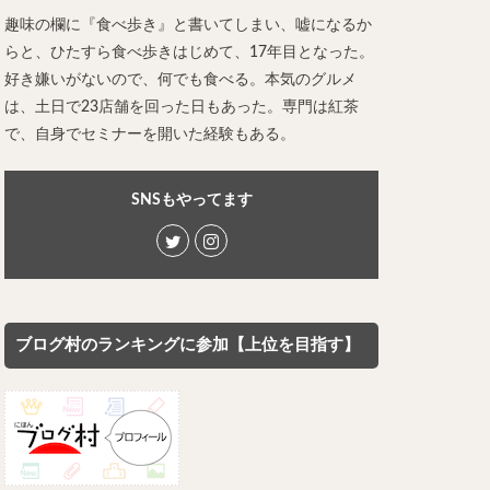
レー担々麺
趣味の欄に『食べ歩き』と書いてしまい、嘘になるか
らと、ひたすら食べ歩きはじめて、17年目となった。
ンメン
好き嫌いがないので、何でも食べる。本気のグルメ
ン
は、土日で23店舗を回った日もあった。専門は紅茶
け麺
で、自身でセミナーを開いた経験もある。
岐うどん
麦
立ち食い蕎麦
SNSもやってます
パッタイ
ラザニア
ぶしゃぶ
唐揚げ
とりかつ
ブログ村のランキングに参加【上位を目指す】
かつお節
鰻丼
チキンライス
タン
ダルバート
ー
ピザ