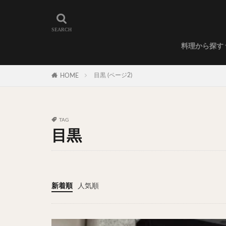
和食
洋食
カレー
ラーメン
うどん
蕎麦
肉料理
世界の料理
カフェ
エリア・料理から
カツサンド
代々木上原
料理から探す
広尾
御徒町
和食
洋食
カレー
ラーメン
うどん
蕎麦
肉料理
世界の料理
カフェ
水道橋
池尻
目黒 (ページ2)
HOME
神保町
神楽
表参道
銀座
抹茶
牛丼
TAG
スープ春雨
目黒
テイクアウト
寿司
回転寿
うなぎ
鯖の
新着順
人気順
グリーンカレー
ナン
ハヤシ
塩ラーメン