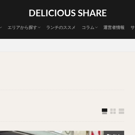
渋谷グルメ
新宿グルメ
代々木グルメ
三軒茶屋グルメ
恵比寿グルメ
中目黒グルメ
広尾グルメ
麻布十番グルメ
目黒グルメ
五反田グルメ
赤坂グルメ
神保町グルメ
新橋グルメ
銀座グルメ
神田グルメ
秋葉原グルメ
御徒町グルメ
上野グルメ
食べ歩き道
探す
DELICIOUS SHARE
タマゴ
三軒茶屋
上野
下北沢
中目黒
中野
五反田
代官山
六本木
原宿
品川
四ツ谷
大井町
大崎
エリアから探す
ランチのススメ
コラム
運営者情報
サ
御成門
御茶ノ水
新宿
新橋
本郷三丁目
東京
渋谷グルメ
新宿グルメ
代々木グルメ
三軒茶屋グルメ
恵比寿グルメ
中目黒グルメ
広尾グルメ
麻布十番グルメ
目黒グルメ
五反田グルメ
赤坂グルメ
神保町グルメ
新橋グルメ
銀座グルメ
神田グルメ
秋葉原グルメ
御徒町グルメ
上野グルメ
食べ歩き道
大橋
池袋
浅草
浅草橋
浜松町
渋谷
田町
白
坂
神田
神谷町
秋葉原
立ち食い
自由が丘
蒲田
高円寺
高田馬場
麻布十番
代々木
目黒
恵比寿
ロールキャベツ
フレンチトースト
おにぎり
ビール
GH
チョコレート
串かつ
水炊き
ビビンバ
クロワッサン
ス
デリバリー
ラーメンまとめ
焼肉まとめ
ランチ
デカ盛り
司
バラチラシ
いなり
豚汁
明太子
焼売
小籠包
味噌煮
おでん
もつ鍋
ちゃんこ鍋
カレー
カレーライス
ドライカレー
カツカレー
スープカレー
マッサマンカレー
ライス
天ぷら
串揚げ
ラーメン
中華そば
醤油ラーメン
味噌ラーメン
とんこつラーメン
魚介とんこつ
熊本ラーメン