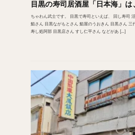
目黒の寿司居酒屋「日本海」は
ホットドッグ
プリン
パフ
ちゃわん武士です。 目黒で寿司といえば、 回し寿司 活
鮨さん 目黒ながもとさん 鮨屋のうおきん 目黒さん 三代目だ
パエリア
カ
寿し処阿部 目黒店さん すし仁平さん などがあ […]
フルーツティー
ビストロ
京
閉店