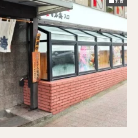
和食
煮干しラーメン
鶏白湯ラーメン
担々麺
生姜ラーメン
カ
海老ラーメン
鯛ラーメン
辛いラーメン
台湾ラーメン
タ
酸辣湯麺
麻婆麺
牛骨ラーメン
喜多方ラーメン
京都ラーメ
トマトラーメン
沖縄そば
冷麺
そうめん
ビーフン
つ
油そば
まぜそば
うどん
カレーうどん
かすうどん
讃
久留米うどん
やわうどん
肉吸い
蕎麦
信州そば
つけ蕎
タ
チーズ
ナポリタン
焼きそば
皿うどん
ちゃんぽん
洋食
オムライス
エビフライ
アジフライ
カキフライ
焼肉
ホルモン
ラム肉
ステーキ
ハンバーグ
しゃ
生姜焼き
牛かつ
とんかつ
味噌かつ
トンテキ
焼きとん
焼き鳥
牛タン
くじら
餃子
魚
さんま
牡蠣
食
米
丼物
海鮮丼
天丼
かつ丼
親子丼
豚丼
えびめし
チャーハン
リゾット
レバニラ
中華粥
飯
麻婆豆腐
スンドゥブ
サムゲタン
コムタン
ソルロン
ールス
たこ焼き
お好み焼き
広島焼き
パン
ハンバーガ