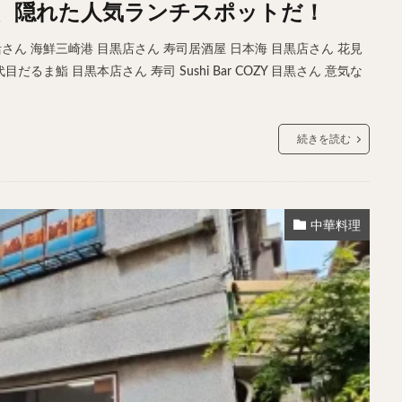
、隠れた人気ランチスポットだ！
サンドイッチ
フルーツサンド
タマゴサンド
ケーキ
パンケ
ェ
たい焼き
豆花
バインミー
アボカド
とろろ
フ
さん 海鮮三崎港 目黒店さん 寿司居酒屋 日本海 目黒店さん 花見
るま鮨 目黒本店さん 寿司 Sushi Bar COZY 目黒さん 意気な
フェ
喫茶店
珈琲
紅茶
お茶
タピオカ
チーズティ
スムージー
ワイン
レモンサワー
ワンコイン
バイキング
料理
沖縄料理
北京料理
広東料理
タイ料理
フレンチ
続きを読む
検索
中華料理