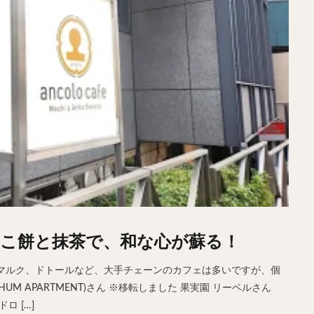
こ餅と抹茶で、和な心が蘇る！
マルク、ドトールなど、大手チェーンのカフェは多いですが、個
M APARTMENT)さん ※移転しました 果実園 リーベルさん
ロ […]